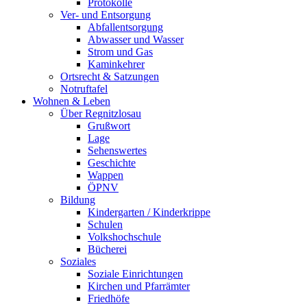
Protokolle
Ver- und Entsorgung
Abfallentsorgung
Abwasser und Wasser
Strom und Gas
Kaminkehrer
Ortsrecht & Satzungen
Notruftafel
Wohnen & Leben
Über Regnitzlosau
Grußwort
Lage
Sehenswertes
Geschichte
Wappen
ÖPNV
Bildung
Kindergarten / Kinderkrippe
Schulen
Volkshochschule
Bücherei
Soziales
Soziale Einrichtungen
Kirchen und Pfarrämter
Friedhöfe