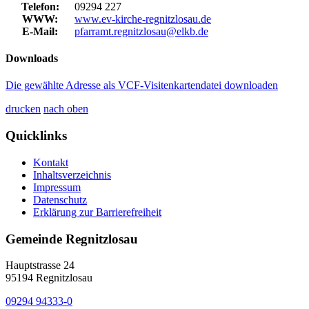
Telefon:
09294 227
WWW:
www.ev-kirche-regnitzlosau.de
E-Mail:
pfarramt.regnitzlosau@elkb.de
Downloads
Die gewählte Adresse als VCF-Visitenkartendatei downloaden
drucken
nach oben
Quicklinks
Kontakt
Inhaltsverzeichnis
Impressum
Datenschutz
Erklärung zur Barrierefreiheit
Gemeinde Regnitzlosau
Hauptstrasse 24
95194 Regnitzlosau
09294 94333-0