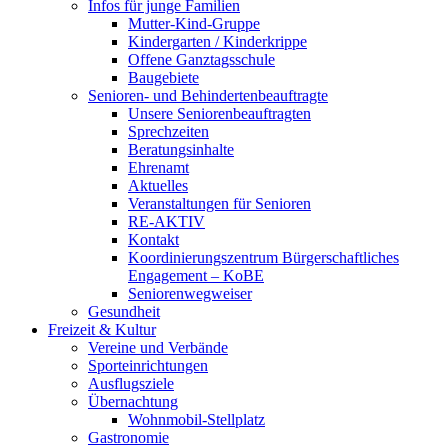
Infos für junge Familien
Mutter-Kind-Gruppe
Kindergarten / Kinderkrippe
Offene Ganztagsschule
Baugebiete
Senioren- und Behindertenbeauftragte
Unsere Seniorenbeauftragten
Sprechzeiten
Beratungsinhalte
Ehrenamt
Aktuelles
Veranstaltungen für Senioren
RE-AKTIV
Kontakt
Koordinierungszentrum Bürgerschaftliches
Engagement – KoBE
Seniorenwegweiser
Gesundheit
Freizeit & Kultur
Vereine und Verbände
Sporteinrichtungen
Ausflugsziele
Übernachtung
Wohnmobil-Stellplatz
Gastronomie