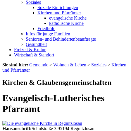
Soziales
Soziale Einrichtungen
Kirchen und Pfarrämter
evangelische Kirche
katholische Kirche
Friedhöfe
Infos für junge Familien
Senioren- und Behindertenbeauftragte
Gesundheit
Freizeit & Kultur
Wirtschaft & Standort
Sie sind hier:
Gemeinde
>
Wohnen & Leben
>
Soziales
>
Kirchen
und Pfarrämter
Kirchen & Glaubensgemeinschaften
Evangelisch-Lutherisches
Pfarramt
Hausanschrift:
Schulstraße 3
95194
Regnitzlosau