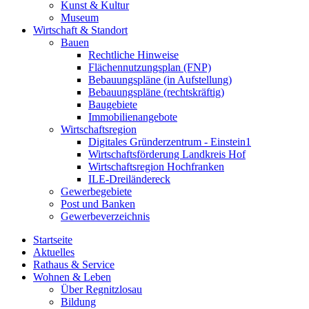
Kunst & Kultur
Museum
Wirtschaft & Standort
Bauen
Rechtliche Hinweise
Flächennutzungsplan (FNP)
Bebauungspläne (in Aufstellung)
Bebauungspläne (rechtskräftig)
Baugebiete
Immobilienangebote
Wirtschaftsregion
Digitales Gründerzentrum - Einstein1
Wirtschaftsförderung Landkreis Hof
Wirtschaftsregion Hochfranken
ILE-Dreiländereck
Gewerbegebiete
Post und Banken
Gewerbeverzeichnis
Startseite
Aktuelles
Rathaus & Service
Wohnen & Leben
Über Regnitzlosau
Bildung