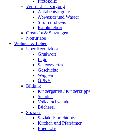
Protokolle
Ver- und Entsorgung
Abfallentsorgung
Abwasser und Wasser
Strom und Gas
Kaminkehrer
Ortsrecht & Satzungen
Notruftafel
Wohnen & Leben
Über Regnitzlosau
Grußwort
Lage
Sehenswertes
Geschichte
Wappen
ÖPNV
Bildung
Kindergarten / Kinderkrippe
Schulen
Volkshochschule
Bücherei
Soziales
Soziale Einrichtungen
Kirchen und Pfarrämter
Friedhöfe