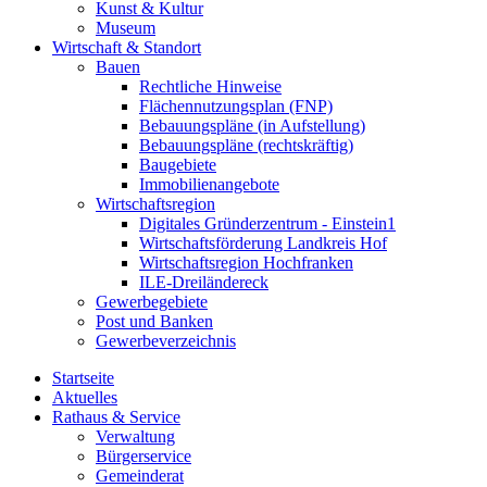
Kunst & Kultur
Museum
Wirtschaft & Standort
Bauen
Rechtliche Hinweise
Flächennutzungsplan (FNP)
Bebauungspläne (in Aufstellung)
Bebauungspläne (rechtskräftig)
Baugebiete
Immobilienangebote
Wirtschaftsregion
Digitales Gründerzentrum - Einstein1
Wirtschaftsförderung Landkreis Hof
Wirtschaftsregion Hochfranken
ILE-Dreiländereck
Gewerbegebiete
Post und Banken
Gewerbeverzeichnis
Startseite
Aktuelles
Rathaus & Service
Verwaltung
Bürgerservice
Gemeinderat