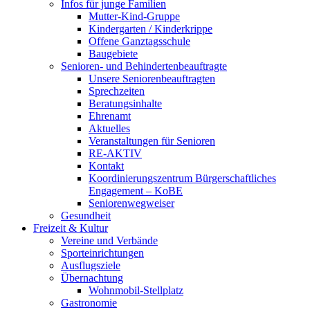
Infos für junge Familien
Mutter-Kind-Gruppe
Kindergarten / Kinderkrippe
Offene Ganztagsschule
Baugebiete
Senioren- und Behindertenbeauftragte
Unsere Seniorenbeauftragten
Sprechzeiten
Beratungsinhalte
Ehrenamt
Aktuelles
Veranstaltungen für Senioren
RE-AKTIV
Kontakt
Koordinierungszentrum Bürgerschaftliches
Engagement – KoBE
Seniorenwegweiser
Gesundheit
Freizeit & Kultur
Vereine und Verbände
Sporteinrichtungen
Ausflugsziele
Übernachtung
Wohnmobil-Stellplatz
Gastronomie