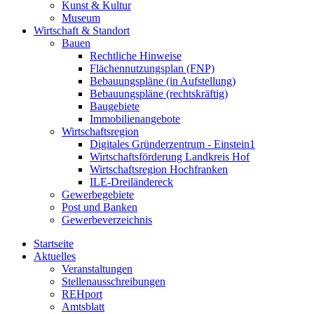
Kunst & Kultur
Museum
Wirtschaft & Standort
Bauen
Rechtliche Hinweise
Flächennutzungsplan (FNP)
Bebauungspläne (in Aufstellung)
Bebauungspläne (rechtskräftig)
Baugebiete
Immobilienangebote
Wirtschaftsregion
Digitales Gründerzentrum - Einstein1
Wirtschaftsförderung Landkreis Hof
Wirtschaftsregion Hochfranken
ILE-Dreiländereck
Gewerbegebiete
Post und Banken
Gewerbeverzeichnis
Startseite
Aktuelles
Veranstaltungen
Stellenausschreibungen
REHport
Amtsblatt