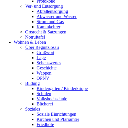
Protokolle
Ver- und Entsorgung
Abfallentsorgung
Abwasser und Wasser
Strom und Gas
Kaminkehrer
Ortsrecht & Satzungen
Notruftafel
Wohnen & Leben
Über Regnitzlosau
Grußwort
Lage
Sehenswertes
Geschichte
Wappen
ÖPNV
Bildung
Kindergarten / Kinderkrippe
Schulen
Volkshochschule
Bücherei
Soziales
Soziale Einrichtungen
Kirchen und Pfarrämter
Friedhöfe