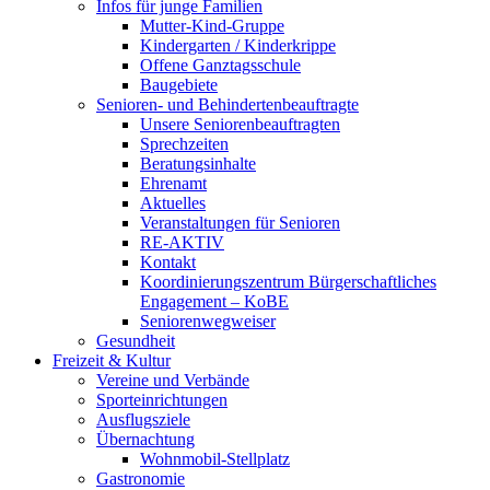
Infos für junge Familien
Mutter-Kind-Gruppe
Kindergarten / Kinderkrippe
Offene Ganztagsschule
Baugebiete
Senioren- und Behindertenbeauftragte
Unsere Seniorenbeauftragten
Sprechzeiten
Beratungsinhalte
Ehrenamt
Aktuelles
Veranstaltungen für Senioren
RE-AKTIV
Kontakt
Koordinierungszentrum Bürgerschaftliches
Engagement – KoBE
Seniorenwegweiser
Gesundheit
Freizeit & Kultur
Vereine und Verbände
Sporteinrichtungen
Ausflugsziele
Übernachtung
Wohnmobil-Stellplatz
Gastronomie