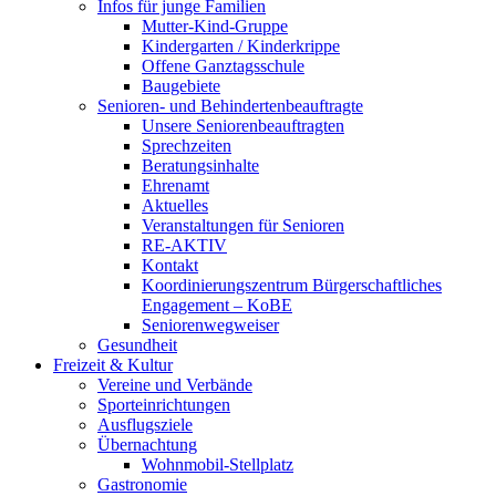
Infos für junge Familien
Mutter-Kind-Gruppe
Kindergarten / Kinderkrippe
Offene Ganztagsschule
Baugebiete
Senioren- und Behindertenbeauftragte
Unsere Seniorenbeauftragten
Sprechzeiten
Beratungsinhalte
Ehrenamt
Aktuelles
Veranstaltungen für Senioren
RE-AKTIV
Kontakt
Koordinierungszentrum Bürgerschaftliches
Engagement – KoBE
Seniorenwegweiser
Gesundheit
Freizeit & Kultur
Vereine und Verbände
Sporteinrichtungen
Ausflugsziele
Übernachtung
Wohnmobil-Stellplatz
Gastronomie