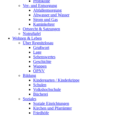
Protokolle
Ver- und Entsorgung
Abfallentsorgung
Abwasser und Wasser
Strom und Gas
Kaminkehrer
Ortsrecht & Satzungen
Notruftafel
Wohnen & Leben
Über Regnitzlosau
Grußwort
Lage
Sehenswertes
Geschichte
Wappen
ÖPNV
Bildung
Kindergarten / Kinderkrippe
Schulen
Volkshochschule
Bücherei
Soziales
Soziale Einrichtungen
Kirchen und Pfarrämter
Friedhöfe