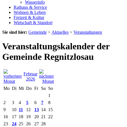
Wasserinfo
Rathaus & Service
Wohnen & Leben
Freizeit & Kultur
Wirtschaft & Standort
Sie sind hier:
Gemeinde
>
Aktuelles
>
Veranstaltungen
Veranstaltungskalender der
Gemeinde Regnitzlosau
Februar
2026
Mo
Di
Mi
Do
Fr
Sa
So
1
2
3
4
5
6
7
8
9
10
11
12
13
14
15
16
17
18
19
20
21
22
23
24
25
26
27
28