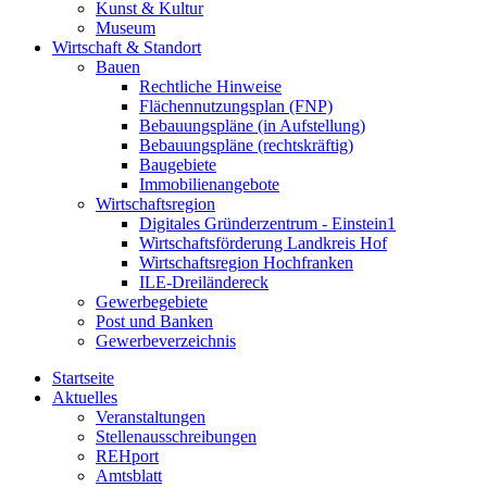
Kunst & Kultur
Museum
Wirtschaft & Standort
Bauen
Rechtliche Hinweise
Flächennutzungsplan (FNP)
Bebauungspläne (in Aufstellung)
Bebauungspläne (rechtskräftig)
Baugebiete
Immobilienangebote
Wirtschaftsregion
Digitales Gründerzentrum - Einstein1
Wirtschaftsförderung Landkreis Hof
Wirtschaftsregion Hochfranken
ILE-Dreiländereck
Gewerbegebiete
Post und Banken
Gewerbeverzeichnis
Startseite
Aktuelles
Veranstaltungen
Stellenausschreibungen
REHport
Amtsblatt