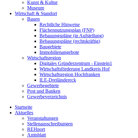
Kunst & Kultur
Museum
Wirtschaft & Standort
Bauen
Rechtliche Hinweise
Flächennutzungsplan (FNP)
Bebauungspläne (in Aufstellung)
Bebauungspläne (rechtskräftig)
Baugebiete
Immobilienangebote
Wirtschaftsregion
Digitales Gründerzentrum - Einstein1
Wirtschaftsförderung Landkreis Hof
Wirtschaftsregion Hochfranken
ILE-Dreiländereck
Gewerbegebiete
Post und Banken
Gewerbeverzeichnis
Startseite
Aktuelles
Veranstaltungen
Stellenausschreibungen
REHport
Amtsblatt