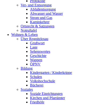
Protokolle
Ver- und Entsorgung
Abfallentsorgung
Abwasser und Wasser
Strom und Gas
Kaminkehrer
Ortsrecht & Satzungen
Notruftafel
Wohnen & Leben
Über Regnitzlosau
Grußwort
Lage
Sehenswertes
Geschichte
Wappen
ÖPNV
Bildung
Kindergarten / Kinderkrippe
Schulen
Volkshochschule
Bücherei
Soziales
Soziale Einrichtungen
Kirchen und Pfarrämter
Friedhöfe