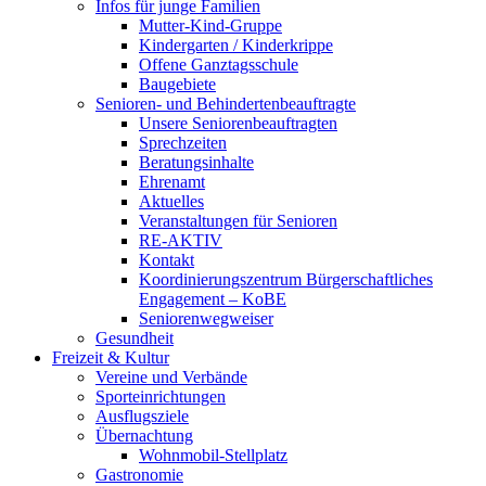
Infos für junge Familien
Mutter-Kind-Gruppe
Kindergarten / Kinderkrippe
Offene Ganztagsschule
Baugebiete
Senioren- und Behindertenbeauftragte
Unsere Seniorenbeauftragten
Sprechzeiten
Beratungsinhalte
Ehrenamt
Aktuelles
Veranstaltungen für Senioren
RE-AKTIV
Kontakt
Koordinierungszentrum Bürgerschaftliches
Engagement – KoBE
Seniorenwegweiser
Gesundheit
Freizeit & Kultur
Vereine und Verbände
Sporteinrichtungen
Ausflugsziele
Übernachtung
Wohnmobil-Stellplatz
Gastronomie