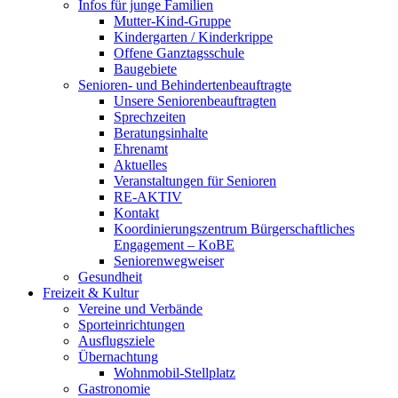
Infos für junge Familien
Mutter-Kind-Gruppe
Kindergarten / Kinderkrippe
Offene Ganztagsschule
Baugebiete
Senioren- und Behindertenbeauftragte
Unsere Seniorenbeauftragten
Sprechzeiten
Beratungsinhalte
Ehrenamt
Aktuelles
Veranstaltungen für Senioren
RE-AKTIV
Kontakt
Koordinierungszentrum Bürgerschaftliches
Engagement – KoBE
Seniorenwegweiser
Gesundheit
Freizeit & Kultur
Vereine und Verbände
Sporteinrichtungen
Ausflugsziele
Übernachtung
Wohnmobil-Stellplatz
Gastronomie