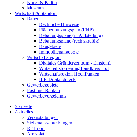
Kunst & Kultur
Museum
Wirtschaft & Standort
Bauen
Rechtliche Hinweise
Flächennutzungsplan (FNP)
Bebauungspläne (in Aufstellung)
Bebauungspläne (rechtskräftig)
Baugebiete
Immobilienangebote
Wirtschaftsregion
Digitales Gründerzentrum - Einstein1
Wirtschaftsförderung Landkreis Hof
Wirtschaftsregion Hochfranken
ILE-Dreiländereck
Gewerbegebiete
Post und Banken
Gewerbeverzeichnis
Startseite
Aktuelles
Veranstaltungen
Stellenausschreibungen
REHport
Amtsblatt