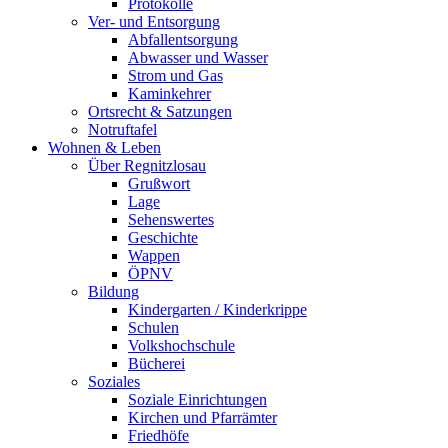
Protokolle
Ver- und Entsorgung
Abfallentsorgung
Abwasser und Wasser
Strom und Gas
Kaminkehrer
Ortsrecht & Satzungen
Notruftafel
Wohnen & Leben
Über Regnitzlosau
Grußwort
Lage
Sehenswertes
Geschichte
Wappen
ÖPNV
Bildung
Kindergarten / Kinderkrippe
Schulen
Volkshochschule
Bücherei
Soziales
Soziale Einrichtungen
Kirchen und Pfarrämter
Friedhöfe