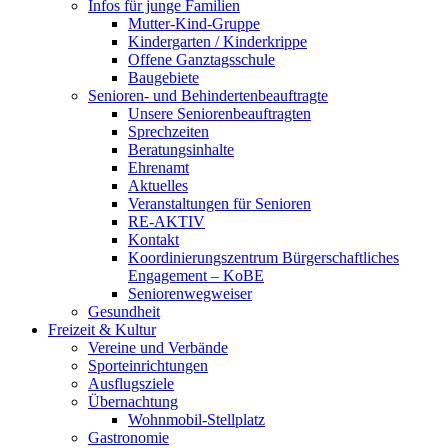
Infos für junge Familien
Mutter-Kind-Gruppe
Kindergarten / Kinderkrippe
Offene Ganztagsschule
Baugebiete
Senioren- und Behindertenbeauftragte
Unsere Seniorenbeauftragten
Sprechzeiten
Beratungsinhalte
Ehrenamt
Aktuelles
Veranstaltungen für Senioren
RE-AKTIV
Kontakt
Koordinierungszentrum Bürgerschaftliches
Engagement – KoBE
Seniorenwegweiser
Gesundheit
Freizeit & Kultur
Vereine und Verbände
Sporteinrichtungen
Ausflugsziele
Übernachtung
Wohnmobil-Stellplatz
Gastronomie