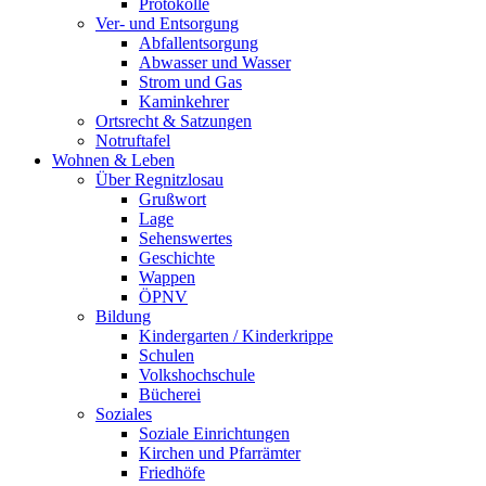
Protokolle
Ver- und Entsorgung
Abfallentsorgung
Abwasser und Wasser
Strom und Gas
Kaminkehrer
Ortsrecht & Satzungen
Notruftafel
Wohnen & Leben
Über Regnitzlosau
Grußwort
Lage
Sehenswertes
Geschichte
Wappen
ÖPNV
Bildung
Kindergarten / Kinderkrippe
Schulen
Volkshochschule
Bücherei
Soziales
Soziale Einrichtungen
Kirchen und Pfarrämter
Friedhöfe