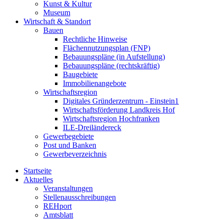
Kunst & Kultur
Museum
Wirtschaft & Standort
Bauen
Rechtliche Hinweise
Flächennutzungsplan (FNP)
Bebauungspläne (in Aufstellung)
Bebauungspläne (rechtskräftig)
Baugebiete
Immobilienangebote
Wirtschaftsregion
Digitales Gründerzentrum - Einstein1
Wirtschaftsförderung Landkreis Hof
Wirtschaftsregion Hochfranken
ILE-Dreiländereck
Gewerbegebiete
Post und Banken
Gewerbeverzeichnis
Startseite
Aktuelles
Veranstaltungen
Stellenausschreibungen
REHport
Amtsblatt