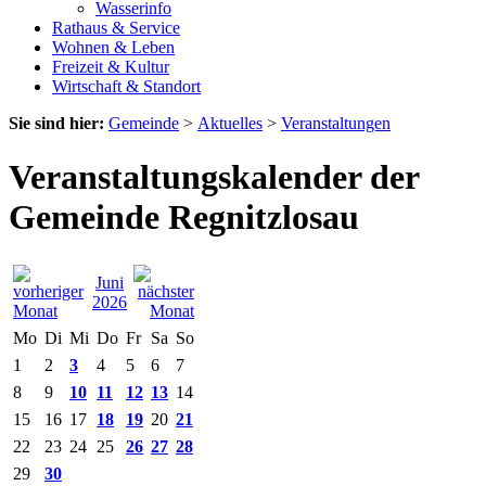
Wasserinfo
Rathaus & Service
Wohnen & Leben
Freizeit & Kultur
Wirtschaft & Standort
Sie sind hier:
Gemeinde
>
Aktuelles
>
Veranstaltungen
Veranstaltungskalender der
Gemeinde Regnitzlosau
Juni
2026
Mo
Di
Mi
Do
Fr
Sa
So
1
2
3
4
5
6
7
8
9
10
11
12
13
14
15
16
17
18
19
20
21
22
23
24
25
26
27
28
29
30