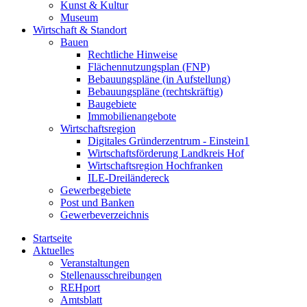
Kunst & Kultur
Museum
Wirtschaft & Standort
Bauen
Rechtliche Hinweise
Flächennutzungsplan (FNP)
Bebauungspläne (in Aufstellung)
Bebauungspläne (rechtskräftig)
Baugebiete
Immobilienangebote
Wirtschaftsregion
Digitales Gründerzentrum - Einstein1
Wirtschaftsförderung Landkreis Hof
Wirtschaftsregion Hochfranken
ILE-Dreiländereck
Gewerbegebiete
Post und Banken
Gewerbeverzeichnis
Startseite
Aktuelles
Veranstaltungen
Stellenausschreibungen
REHport
Amtsblatt