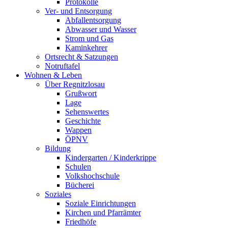
Protokolle
Ver- und Entsorgung
Abfallentsorgung
Abwasser und Wasser
Strom und Gas
Kaminkehrer
Ortsrecht & Satzungen
Notruftafel
Wohnen & Leben
Über Regnitzlosau
Grußwort
Lage
Sehenswertes
Geschichte
Wappen
ÖPNV
Bildung
Kindergarten / Kinderkrippe
Schulen
Volkshochschule
Bücherei
Soziales
Soziale Einrichtungen
Kirchen und Pfarrämter
Friedhöfe