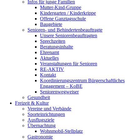
Infos für junge Familien
Mutter-Kind-Gruppe
Kindergarten / Kinderkrippe
Offene Ganztagsschule
Baugebiete
Senioren- und Behindertenbeauftragte
Unsere Seniorenbeauftragten
Sprechzeiten
Beratungsinhalte
Ehrenamt
Aktuelles
Veranstaltungen für Senioren
RE-AKTIV
Kontakt
Koordinierungszentrum Bürgerschaftliches
Engagement – KoBE
Seniorenwegweiser
Gesundheit
Freizeit & Kultur
Vereine und Verbände
Sporteinrichtungen
Ausflugsziele
Übernachtung
Wohnmobil-Stellplatz
Gastronomie