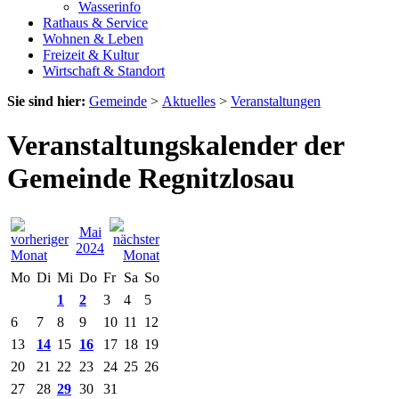
Wasserinfo
Rathaus & Service
Wohnen & Leben
Freizeit & Kultur
Wirtschaft & Standort
Sie sind hier:
Gemeinde
>
Aktuelles
>
Veranstaltungen
Veranstaltungskalender der
Gemeinde Regnitzlosau
Mai
2024
Mo
Di
Mi
Do
Fr
Sa
So
1
2
3
4
5
6
7
8
9
10
11
12
13
14
15
16
17
18
19
20
21
22
23
24
25
26
27
28
29
30
31