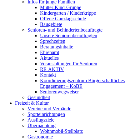
Infos für junge Familien
Mutter-Kind-Gruppe
Kindergarten / Kinderkrippe
Offene Ganztagsschule
Baugebiete
Senioren- und Behindertenbeauftragte
Unsere Seniorenbeauftragten
Sprechzeiten
Beratungsinhalte
Ehrenamt
Aktuelles
Veranstaltungen für Senioren
RE-AKTIV
Kontakt
Koordinierungszentrum Bürgerschaftliches
Engagement – KoBE
Seniorenwegweiser
Gesundheit
Freizeit & Kultur
Vereine und Verbände
Sporteinrichtungen
Ausflugsziele
Übernachtung
Wohnmobil-Stellplatz
Gastronomie