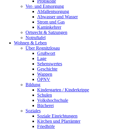
Protokolle
Ver- und Entsorgung
Abfallentsorgung
Abwasser und Wasser
Strom und Gas
Kaminkehrer
Ortsrecht & Satzungen
Notruftafel
Wohnen & Leben
Über Regnitzlosau
Grußwort
Lage
Sehenswertes
Geschichte
Wappen
ÖPNV
Bildung
Kindergarten / Kinderkrippe
Schulen
Volkshochschule
Bücherei
Soziales
Soziale Einrichtungen
Kirchen und Pfarrämter
Friedhöfe