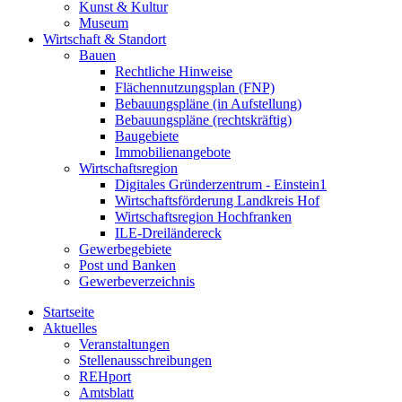
Kunst & Kultur
Museum
Wirtschaft & Standort
Bauen
Rechtliche Hinweise
Flächennutzungsplan (FNP)
Bebauungspläne (in Aufstellung)
Bebauungspläne (rechtskräftig)
Baugebiete
Immobilienangebote
Wirtschaftsregion
Digitales Gründerzentrum - Einstein1
Wirtschaftsförderung Landkreis Hof
Wirtschaftsregion Hochfranken
ILE-Dreiländereck
Gewerbegebiete
Post und Banken
Gewerbeverzeichnis
Startseite
Aktuelles
Veranstaltungen
Stellenausschreibungen
REHport
Amtsblatt