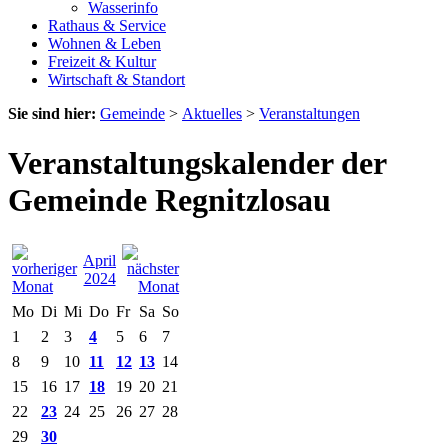
Wasserinfo
Rathaus & Service
Wohnen & Leben
Freizeit & Kultur
Wirtschaft & Standort
Sie sind hier:
Gemeinde
>
Aktuelles
>
Veranstaltungen
Veranstaltungskalender der
Gemeinde Regnitzlosau
April
2024
Mo
Di
Mi
Do
Fr
Sa
So
1
2
3
4
5
6
7
8
9
10
11
12
13
14
15
16
17
18
19
20
21
22
23
24
25
26
27
28
29
30