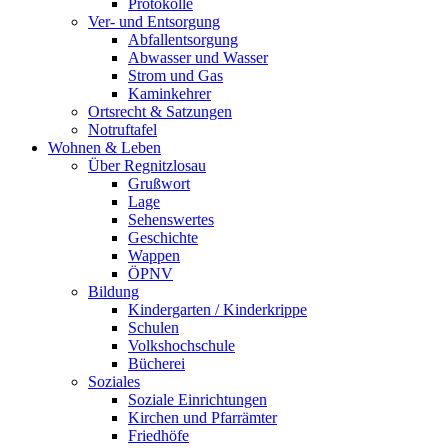
Protokolle
Ver- und Entsorgung
Abfallentsorgung
Abwasser und Wasser
Strom und Gas
Kaminkehrer
Ortsrecht & Satzungen
Notruftafel
Wohnen & Leben
Über Regnitzlosau
Grußwort
Lage
Sehenswertes
Geschichte
Wappen
ÖPNV
Bildung
Kindergarten / Kinderkrippe
Schulen
Volkshochschule
Bücherei
Soziales
Soziale Einrichtungen
Kirchen und Pfarrämter
Friedhöfe