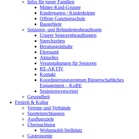
Infos für junge Familien
Mutter-Kind-Gruppe
Kindergarten / Kinderkrippe
Offene Ganztagsschule
Baugebiete
Senioren- und Behindertenbeauftragte
Unsere Seniorenbeauftragten
Sprechzeiten
Beratungsinhalte
Ehrenamt
Aktuelles
Veranstaltungen für Senioren
RE-AKTIV
Kontakt
Koordinierungszentrum Bürgerschaftliches
Engagement – KoBE
Seniorenwegweiser
Gesundheit
Freizeit & Kultur
Vereine und Verbände
Sporteinrichtungen
Ausflugsziele
Übernachtung
Wohnmobil-Stellplatz
Gastronomie