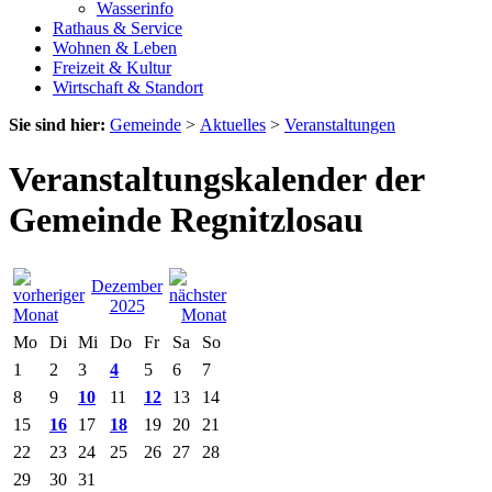
Wasserinfo
Rathaus & Service
Wohnen & Leben
Freizeit & Kultur
Wirtschaft & Standort
Sie sind hier:
Gemeinde
>
Aktuelles
>
Veranstaltungen
Veranstaltungskalender der
Gemeinde Regnitzlosau
Dezember
2025
Mo
Di
Mi
Do
Fr
Sa
So
1
2
3
4
5
6
7
8
9
10
11
12
13
14
15
16
17
18
19
20
21
22
23
24
25
26
27
28
29
30
31