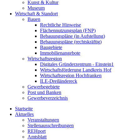
Kunst & Kultur
Museum
Wirtschaft & Standort
Bauen
Rechtliche Hinweise
Flächennutzungsplan (FNP)
Bebauungspläne (in Aufstellung)
Bebauungspläne (rechtskräftig)
Baugebiete
Immobilienangebote
Wirtschaftsregion
Digitales Gründerzentrum - Einstein1
Wirtschaftsförderung Landkreis Hof
Wirtschaftsregion Hochfranken
ILE-Dreiländereck
Gewerbegebiete
Post und Banken
Gewerbeverzeichnis
Startseite
Aktuelles
Veranstaltungen
Stellenausschreibungen
REHport
Amtsblatt