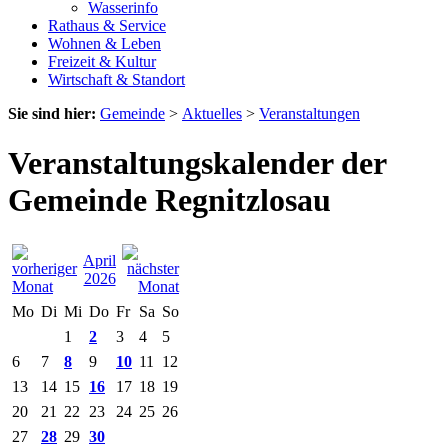
Wasserinfo
Rathaus & Service
Wohnen & Leben
Freizeit & Kultur
Wirtschaft & Standort
Sie sind hier:
Gemeinde
>
Aktuelles
>
Veranstaltungen
Veranstaltungskalender der
Gemeinde Regnitzlosau
April
2026
Mo
Di
Mi
Do
Fr
Sa
So
1
2
3
4
5
6
7
8
9
10
11
12
13
14
15
16
17
18
19
20
21
22
23
24
25
26
27
28
29
30