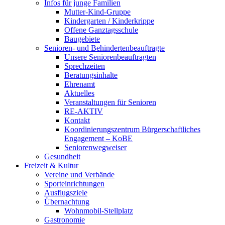
Infos für junge Familien
Mutter-Kind-Gruppe
Kindergarten / Kinderkrippe
Offene Ganztagsschule
Baugebiete
Senioren- und Behindertenbeauftragte
Unsere Seniorenbeauftragten
Sprechzeiten
Beratungsinhalte
Ehrenamt
Aktuelles
Veranstaltungen für Senioren
RE-AKTIV
Kontakt
Koordinierungszentrum Bürgerschaftliches
Engagement – KoBE
Seniorenwegweiser
Gesundheit
Freizeit & Kultur
Vereine und Verbände
Sporteinrichtungen
Ausflugsziele
Übernachtung
Wohnmobil-Stellplatz
Gastronomie