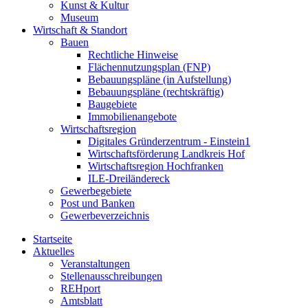
Kunst & Kultur
Museum
Wirtschaft & Standort
Bauen
Rechtliche Hinweise
Flächennutzungsplan (FNP)
Bebauungspläne (in Aufstellung)
Bebauungspläne (rechtskräftig)
Baugebiete
Immobilienangebote
Wirtschaftsregion
Digitales Gründerzentrum - Einstein1
Wirtschaftsförderung Landkreis Hof
Wirtschaftsregion Hochfranken
ILE-Dreiländereck
Gewerbegebiete
Post und Banken
Gewerbeverzeichnis
Startseite
Aktuelles
Veranstaltungen
Stellenausschreibungen
REHport
Amtsblatt