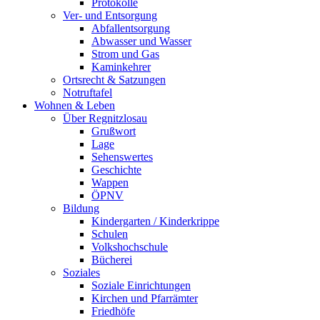
Protokolle
Ver- und Entsorgung
Abfallentsorgung
Abwasser und Wasser
Strom und Gas
Kaminkehrer
Ortsrecht & Satzungen
Notruftafel
Wohnen & Leben
Über Regnitzlosau
Grußwort
Lage
Sehenswertes
Geschichte
Wappen
ÖPNV
Bildung
Kindergarten / Kinderkrippe
Schulen
Volkshochschule
Bücherei
Soziales
Soziale Einrichtungen
Kirchen und Pfarrämter
Friedhöfe