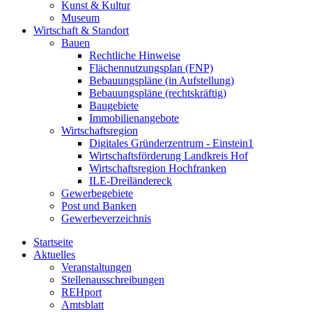
Kunst & Kultur
Museum
Wirtschaft & Standort
Bauen
Rechtliche Hinweise
Flächennutzungsplan (FNP)
Bebauungspläne (in Aufstellung)
Bebauungspläne (rechtskräftig)
Baugebiete
Immobilienangebote
Wirtschaftsregion
Digitales Gründerzentrum - Einstein1
Wirtschaftsförderung Landkreis Hof
Wirtschaftsregion Hochfranken
ILE-Dreiländereck
Gewerbegebiete
Post und Banken
Gewerbeverzeichnis
Startseite
Aktuelles
Veranstaltungen
Stellenausschreibungen
REHport
Amtsblatt