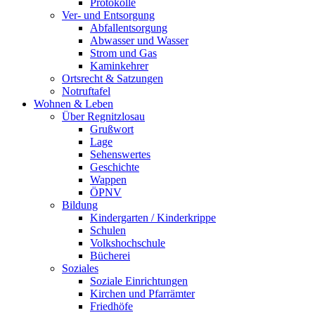
Protokolle
Ver- und Entsorgung
Abfallentsorgung
Abwasser und Wasser
Strom und Gas
Kaminkehrer
Ortsrecht & Satzungen
Notruftafel
Wohnen & Leben
Über Regnitzlosau
Grußwort
Lage
Sehenswertes
Geschichte
Wappen
ÖPNV
Bildung
Kindergarten / Kinderkrippe
Schulen
Volkshochschule
Bücherei
Soziales
Soziale Einrichtungen
Kirchen und Pfarrämter
Friedhöfe