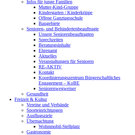
Infos für junge Familien
Mutter-Kind-Gruppe
Kindergarten / Kinderkrippe
Offene Ganztagsschule
Baugebiete
Senioren- und Behindertenbeauftragte
Unsere Seniorenbeauftragten
Sprechzeiten
Beratungsinhalte
Ehrenamt
Aktuelles
Veranstaltungen für Senioren
RE-AKTIV
Kontakt
Koordinierungszentrum Bürgerschaftliches
Engagement – KoBE
Seniorenwegweiser
Gesundheit
Freizeit & Kultur
Vereine und Verbände
Sporteinrichtungen
Ausflugsziele
Übernachtung
Wohnmobil-Stellplatz
Gastronomie