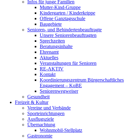
Infos für junge Familien
Mutter-Kind-Gruppe
Kindergarten / Kinderkrippe
Offene Ganztagsschule
Baugebiete
Senioren- und Behindertenbeauftragte
Unsere Seniorenbeauftragten
Sprechzeiten
Beratungsinhalte
Ehrenamt
Aktuelles
Veranstaltungen für Senioren
RE-AKTIV
Kontakt
Koordinierungszentrum Bürgerschaftliches
Engagement – KoBE
Seniorenwegweiser
Gesundheit
Freizeit & Kultur
Vereine und Verbände
Sporteinrichtungen
Ausflugsziele
Übernachtung
Wohnmobil-Stellplatz
Gastronomie