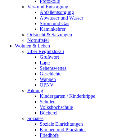
Protokolle
Ver- und Entsorgung
Abfallentsorgung
Abwasser und Wasser
Strom und Gas
Kaminkehrer
Ortsrecht & Satzungen
Notruftafel
Wohnen & Leben
Über Regnitzlosau
Grußwort
Lage
Sehenswertes
Geschichte
Wappen
ÖPNV
Bildung
Kindergarten / Kinderkrippe
Schulen
Volkshochschule
Bücherei
Soziales
Soziale Einrichtungen
Kirchen und Pfarrämter
Friedhöfe