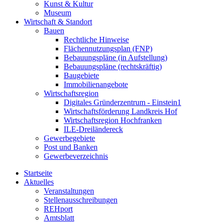
Kunst & Kultur
Museum
Wirtschaft & Standort
Bauen
Rechtliche Hinweise
Flächennutzungsplan (FNP)
Bebauungspläne (in Aufstellung)
Bebauungspläne (rechtskräftig)
Baugebiete
Immobilienangebote
Wirtschaftsregion
Digitales Gründerzentrum - Einstein1
Wirtschaftsförderung Landkreis Hof
Wirtschaftsregion Hochfranken
ILE-Dreiländereck
Gewerbegebiete
Post und Banken
Gewerbeverzeichnis
Startseite
Aktuelles
Veranstaltungen
Stellenausschreibungen
REHport
Amtsblatt