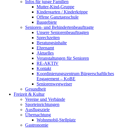
Infos für junge Familien
Mutter-Kind-Gruppe
Kindergarten / Kinderkrippe
Offene Ganztagsschule
Baugebiete
Senioren- und Behindertenbeauftragte
Unsere Seniorenbeauftragten
Sprechzeiten
Beratungsinhalte
Ehrenamt
Aktuelles
Veranstaltungen für Senioren
RE-AKTIV
Kontakt
Koordinierungszentrum Bürgerschaftliches
Engagement – KoBE
Seniorenwegweiser
Gesundheit
Freizeit & Kultur
Vereine und Verbände
Sporteinrichtungen
Ausflugsziele
Übernachtung
Wohnmobil-Stellplatz
Gastronomie