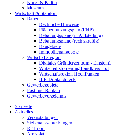
Kunst & Kultur
Museum
Wirtschaft & Standort
Bauen
Rechtliche Hinweise
Flächennutzungsplan (FNP)
Bebauungspläne (in Aufstellung)
Bebauungspläne (rechtskräftig)
Baugebiete
Immobilienangebote
Wirtschaftsregion
Digitales Gründerzentrum - Einstein1
Wirtschaftsförderung Landkreis Hof
Wirtschaftsregion Hochfranken
ILE-Dreiländereck
Gewerbegebiete
Post und Banken
Gewerbeverzeichnis
Startseite
Aktuelles
Veranstaltungen
Stellenausschreibungen
REHport
Amtsblatt