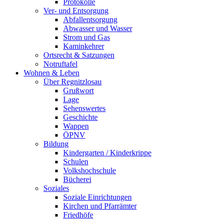
Protokolle
Ver- und Entsorgung
Abfallentsorgung
Abwasser und Wasser
Strom und Gas
Kaminkehrer
Ortsrecht & Satzungen
Notruftafel
Wohnen & Leben
Über Regnitzlosau
Grußwort
Lage
Sehenswertes
Geschichte
Wappen
ÖPNV
Bildung
Kindergarten / Kinderkrippe
Schulen
Volkshochschule
Bücherei
Soziales
Soziale Einrichtungen
Kirchen und Pfarrämter
Friedhöfe