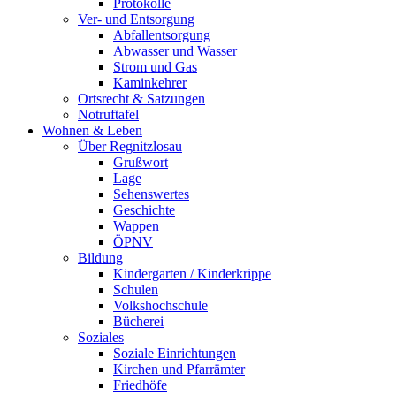
Protokolle
Ver- und Entsorgung
Abfallentsorgung
Abwasser und Wasser
Strom und Gas
Kaminkehrer
Ortsrecht & Satzungen
Notruftafel
Wohnen & Leben
Über Regnitzlosau
Grußwort
Lage
Sehenswertes
Geschichte
Wappen
ÖPNV
Bildung
Kindergarten / Kinderkrippe
Schulen
Volkshochschule
Bücherei
Soziales
Soziale Einrichtungen
Kirchen und Pfarrämter
Friedhöfe