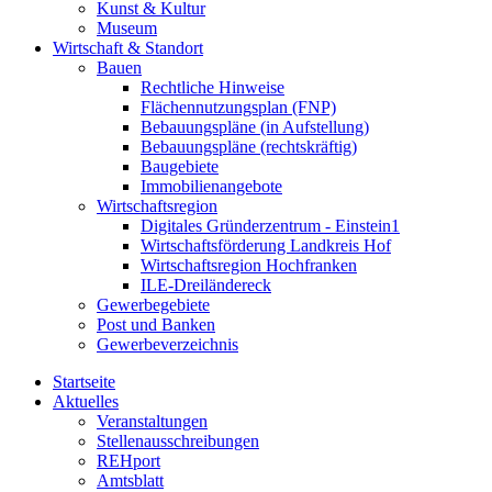
Kunst & Kultur
Museum
Wirtschaft & Standort
Bauen
Rechtliche Hinweise
Flächennutzungsplan (FNP)
Bebauungspläne (in Aufstellung)
Bebauungspläne (rechtskräftig)
Baugebiete
Immobilienangebote
Wirtschaftsregion
Digitales Gründerzentrum - Einstein1
Wirtschaftsförderung Landkreis Hof
Wirtschaftsregion Hochfranken
ILE-Dreiländereck
Gewerbegebiete
Post und Banken
Gewerbeverzeichnis
Startseite
Aktuelles
Veranstaltungen
Stellenausschreibungen
REHport
Amtsblatt