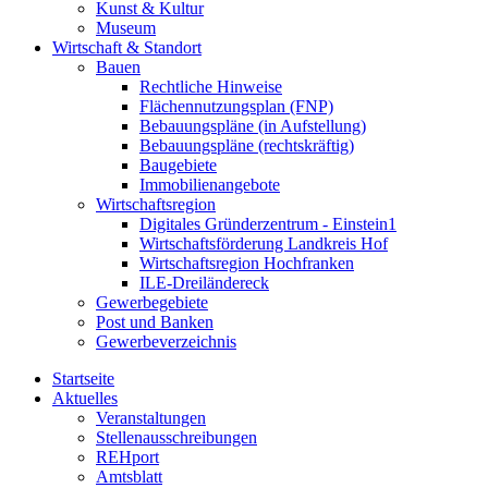
Kunst & Kultur
Museum
Wirtschaft & Standort
Bauen
Rechtliche Hinweise
Flächennutzungsplan (FNP)
Bebauungspläne (in Aufstellung)
Bebauungspläne (rechtskräftig)
Baugebiete
Immobilienangebote
Wirtschaftsregion
Digitales Gründerzentrum - Einstein1
Wirtschaftsförderung Landkreis Hof
Wirtschaftsregion Hochfranken
ILE-Dreiländereck
Gewerbegebiete
Post und Banken
Gewerbeverzeichnis
Startseite
Aktuelles
Veranstaltungen
Stellenausschreibungen
REHport
Amtsblatt