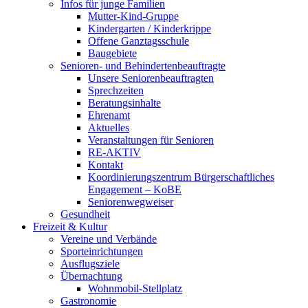
Infos für junge Familien
Mutter-Kind-Gruppe
Kindergarten / Kinderkrippe
Offene Ganztagsschule
Baugebiete
Senioren- und Behindertenbeauftragte
Unsere Seniorenbeauftragten
Sprechzeiten
Beratungsinhalte
Ehrenamt
Aktuelles
Veranstaltungen für Senioren
RE-AKTIV
Kontakt
Koordinierungszentrum Bürgerschaftliches
Engagement – KoBE
Seniorenwegweiser
Gesundheit
Freizeit & Kultur
Vereine und Verbände
Sporteinrichtungen
Ausflugsziele
Übernachtung
Wohnmobil-Stellplatz
Gastronomie