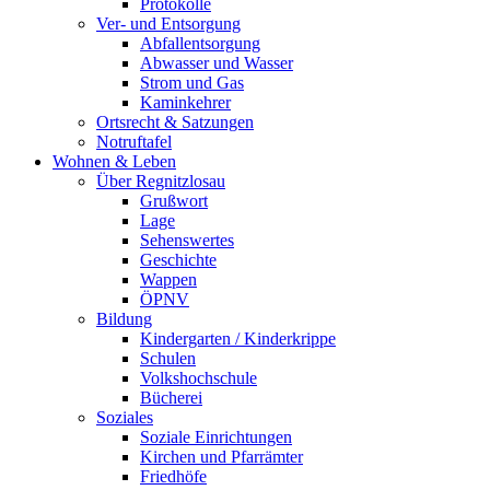
Protokolle
Ver- und Entsorgung
Abfallentsorgung
Abwasser und Wasser
Strom und Gas
Kaminkehrer
Ortsrecht & Satzungen
Notruftafel
Wohnen & Leben
Über Regnitzlosau
Grußwort
Lage
Sehenswertes
Geschichte
Wappen
ÖPNV
Bildung
Kindergarten / Kinderkrippe
Schulen
Volkshochschule
Bücherei
Soziales
Soziale Einrichtungen
Kirchen und Pfarrämter
Friedhöfe