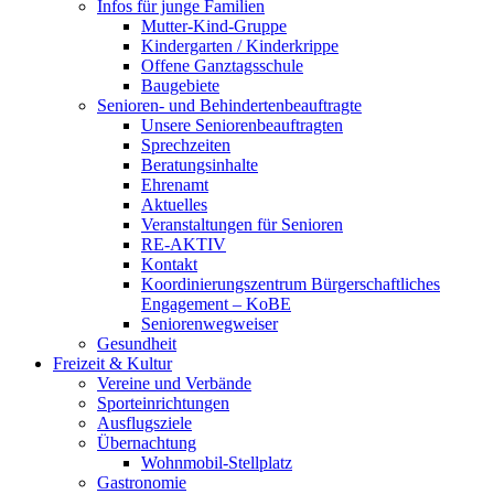
Infos für junge Familien
Mutter-Kind-Gruppe
Kindergarten / Kinderkrippe
Offene Ganztagsschule
Baugebiete
Senioren- und Behindertenbeauftragte
Unsere Seniorenbeauftragten
Sprechzeiten
Beratungsinhalte
Ehrenamt
Aktuelles
Veranstaltungen für Senioren
RE-AKTIV
Kontakt
Koordinierungszentrum Bürgerschaftliches
Engagement – KoBE
Seniorenwegweiser
Gesundheit
Freizeit & Kultur
Vereine und Verbände
Sporteinrichtungen
Ausflugsziele
Übernachtung
Wohnmobil-Stellplatz
Gastronomie