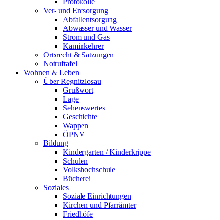
Protokolle
Ver- und Entsorgung
Abfallentsorgung
Abwasser und Wasser
Strom und Gas
Kaminkehrer
Ortsrecht & Satzungen
Notruftafel
Wohnen & Leben
Über Regnitzlosau
Grußwort
Lage
Sehenswertes
Geschichte
Wappen
ÖPNV
Bildung
Kindergarten / Kinderkrippe
Schulen
Volkshochschule
Bücherei
Soziales
Soziale Einrichtungen
Kirchen und Pfarrämter
Friedhöfe