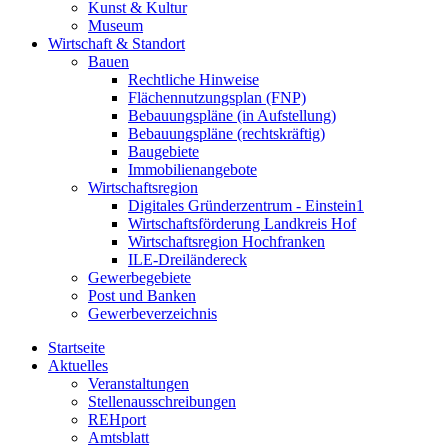
Kunst & Kultur
Museum
Wirtschaft & Standort
Bauen
Rechtliche Hinweise
Flächennutzungsplan (FNP)
Bebauungspläne (in Aufstellung)
Bebauungspläne (rechtskräftig)
Baugebiete
Immobilienangebote
Wirtschaftsregion
Digitales Gründerzentrum - Einstein1
Wirtschaftsförderung Landkreis Hof
Wirtschaftsregion Hochfranken
ILE-Dreiländereck
Gewerbegebiete
Post und Banken
Gewerbeverzeichnis
Startseite
Aktuelles
Veranstaltungen
Stellenausschreibungen
REHport
Amtsblatt