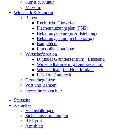
Kunst & Kultur
Museum
Wirtschaft & Standort
Bauen
Rechtliche Hinweise
Flächennutzungsplan (FNP)
Bebauungspläne (in Aufstellung)
Bebauungspläne (rechtskräftig)
Baugebiete
Immobilienangebote
Wirtschaftsregion
Digitales Gründerzentrum - Einstein1
Wirtschaftsförderung Landkreis Hof
Wirtschaftsregion Hochfranken
ILE-Dreiländereck
Gewerbegebiete
Post und Banken
Gewerbeverzeichnis
Startseite
Aktuelles
Veranstaltungen
Stellenausschreibungen
REHport
Amtsblatt