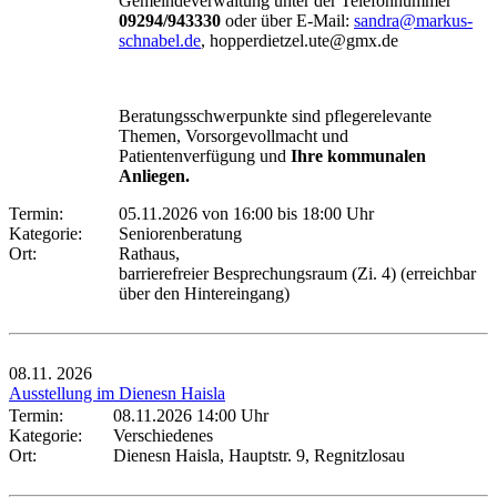
Gemeindeverwaltung unter der Telefonnummer
09294/943330
oder über E-Mail:
sandra@markus-
schnabel.de
, hopperdietzel.ute@gmx.de
Beratungsschwerpunkte sind pflegerelevante
Themen, Vorsorgevollmacht und
Patientenverfügung und
Ihre kommunalen
Anliegen.
Termin:
05.11.2026 von 16:00
bis 18:00 Uhr
Kategorie:
Seniorenberatung
Ort:
Rathaus,
barrierefreier Besprechungsraum (Zi. 4) (erreichbar
über den Hintereingang)
08.11.
2026
Ausstellung im Dienesn Haisla
Termin:
08.11.2026 14:00 Uhr
Kategorie:
Verschiedenes
Ort:
Dienesn Haisla, Hauptstr. 9, Regnitzlosau