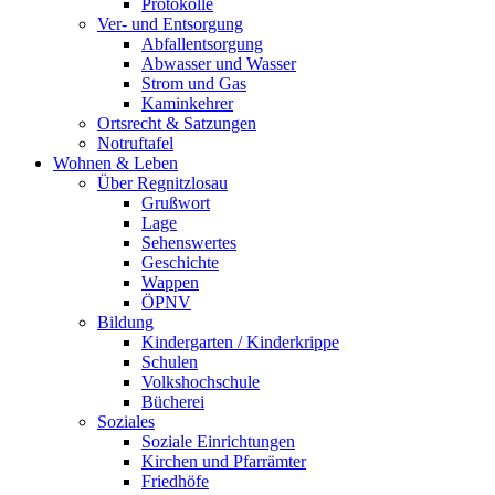
Protokolle
Ver- und Entsorgung
Abfallentsorgung
Abwasser und Wasser
Strom und Gas
Kaminkehrer
Ortsrecht & Satzungen
Notruftafel
Wohnen & Leben
Über Regnitzlosau
Grußwort
Lage
Sehenswertes
Geschichte
Wappen
ÖPNV
Bildung
Kindergarten / Kinderkrippe
Schulen
Volkshochschule
Bücherei
Soziales
Soziale Einrichtungen
Kirchen und Pfarrämter
Friedhöfe