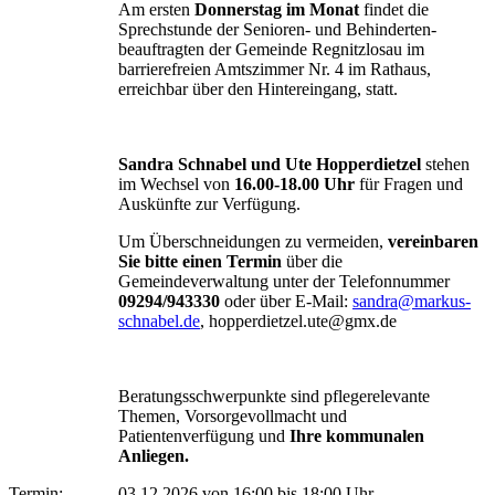
Am ersten
Donnerstag im Monat
findet die
Sprechstunde der Senioren- und Behinderten-
beauftragten der Gemeinde Regnitzlosau im
barrierefreien Amtszimmer Nr. 4 im Rathaus,
erreichbar über den Hintereingang, statt.
Sandra Schnabel und Ute Hopperdietzel
stehen
im Wechsel von
16.00-18.00 Uhr
für Fragen und
Auskünfte zur Verfügung.
Um Überschneidungen zu vermeiden,
vereinbaren
Sie bitte einen Termin
über die
Gemeindeverwaltung unter der Telefonnummer
09294/943330
oder über E-Mail:
sandra@markus-
schnabel.de
, hopperdietzel.ute@gmx.de
Beratungsschwerpunkte sind pflegerelevante
Themen, Vorsorgevollmacht und
Patientenverfügung und
Ihre kommunalen
Anliegen.
Termin:
03.12.2026 von 16:00
bis 18:00 Uhr