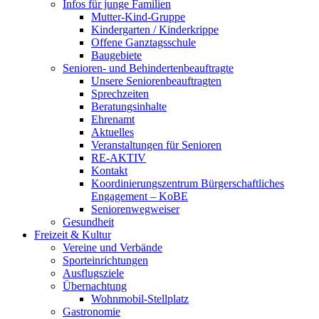
Infos für junge Familien
Mutter-Kind-Gruppe
Kindergarten / Kinderkrippe
Offene Ganztagsschule
Baugebiete
Senioren- und Behindertenbeauftragte
Unsere Seniorenbeauftragten
Sprechzeiten
Beratungsinhalte
Ehrenamt
Aktuelles
Veranstaltungen für Senioren
RE-AKTIV
Kontakt
Koordinierungszentrum Bürgerschaftliches
Engagement – KoBE
Seniorenwegweiser
Gesundheit
Freizeit & Kultur
Vereine und Verbände
Sporteinrichtungen
Ausflugsziele
Übernachtung
Wohnmobil-Stellplatz
Gastronomie