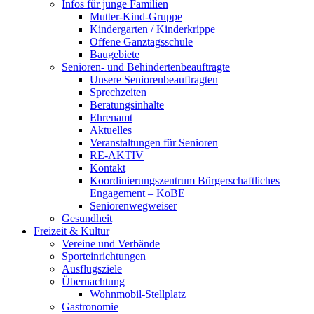
Infos für junge Familien
Mutter-Kind-Gruppe
Kindergarten / Kinderkrippe
Offene Ganztagsschule
Baugebiete
Senioren- und Behindertenbeauftragte
Unsere Seniorenbeauftragten
Sprechzeiten
Beratungsinhalte
Ehrenamt
Aktuelles
Veranstaltungen für Senioren
RE-AKTIV
Kontakt
Koordinierungszentrum Bürgerschaftliches
Engagement – KoBE
Seniorenwegweiser
Gesundheit
Freizeit & Kultur
Vereine und Verbände
Sporteinrichtungen
Ausflugsziele
Übernachtung
Wohnmobil-Stellplatz
Gastronomie