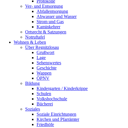
Protokolle
Ver- und Entsorgung
Abfallentsorgung
Abwasser und Wasser
Strom und Gas
Kaminkehrer
Ortsrecht & Satzungen
Notruftafel
Wohnen & Leben
Über Regnitzlosau
Grußwort
Lage
Sehenswertes
Geschichte
Wappen
ÖPNV
Bildung
Kindergarten / Kinderkrippe
Schulen
Volkshochschule
Bücherei
Soziales
Soziale Einrichtungen
Kirchen und Pfarrämter
Friedhöfe