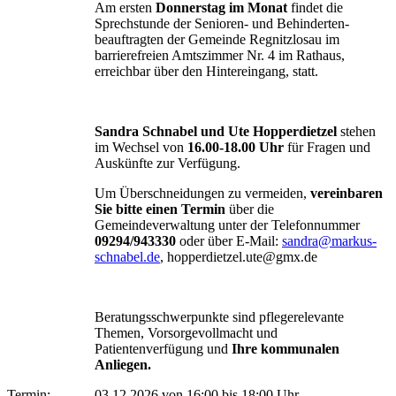
Am ersten
Donnerstag im Monat
findet die
Sprechstunde der Senioren- und Behinderten-
beauftragten der Gemeinde Regnitzlosau im
barrierefreien Amtszimmer Nr. 4 im Rathaus,
erreichbar über den Hintereingang, statt.
Sandra Schnabel und Ute Hopperdietzel
stehen
im Wechsel von
16.00-18.00 Uhr
für Fragen und
Auskünfte zur Verfügung.
Um Überschneidungen zu vermeiden,
vereinbaren
Sie bitte einen Termin
über die
Gemeindeverwaltung unter der Telefonnummer
09294/943330
oder über E-Mail:
sandra@markus-
schnabel.de
, hopperdietzel.ute@gmx.de
Beratungsschwerpunkte sind pflegerelevante
Themen, Vorsorgevollmacht und
Patientenverfügung und
Ihre kommunalen
Anliegen.
Termin:
03.12.2026 von 16:00
bis 18:00 Uhr