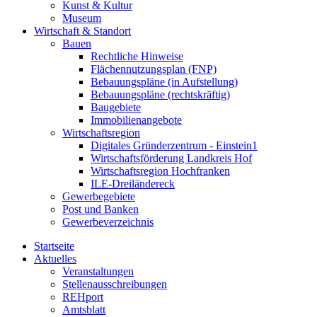
Kunst & Kultur
Museum
Wirtschaft & Standort
Bauen
Rechtliche Hinweise
Flächennutzungsplan (FNP)
Bebauungspläne (in Aufstellung)
Bebauungspläne (rechtskräftig)
Baugebiete
Immobilienangebote
Wirtschaftsregion
Digitales Gründerzentrum - Einstein1
Wirtschaftsförderung Landkreis Hof
Wirtschaftsregion Hochfranken
ILE-Dreiländereck
Gewerbegebiete
Post und Banken
Gewerbeverzeichnis
Startseite
Aktuelles
Veranstaltungen
Stellenausschreibungen
REHport
Amtsblatt