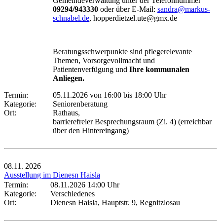
Gemeindeverwaltung unter der Telefonnummer
09294/943330
oder über E-Mail:
sandra@markus-
schnabel.de
, hopperdietzel.ute@gmx.de
Beratungsschwerpunkte sind pflegerelevante
Themen, Vorsorgevollmacht und
Patientenverfügung und
Ihre kommunalen
Anliegen.
Termin:
05.11.2026 von 16:00
bis 18:00 Uhr
Kategorie:
Seniorenberatung
Ort:
Rathaus,
barrierefreier Besprechungsraum (Zi. 4) (erreichbar
über den Hintereingang)
08.11.
2026
Ausstellung im Dienesn Haisla
Termin:
08.11.2026 14:00 Uhr
Kategorie:
Verschiedenes
Ort:
Dienesn Haisla, Hauptstr. 9, Regnitzlosau