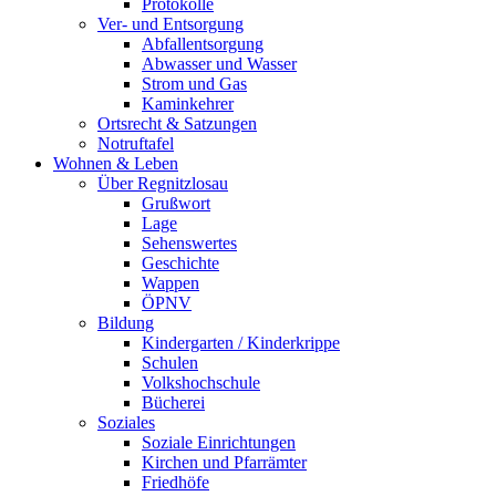
Protokolle
Ver- und Entsorgung
Abfallentsorgung
Abwasser und Wasser
Strom und Gas
Kaminkehrer
Ortsrecht & Satzungen
Notruftafel
Wohnen & Leben
Über Regnitzlosau
Grußwort
Lage
Sehenswertes
Geschichte
Wappen
ÖPNV
Bildung
Kindergarten / Kinderkrippe
Schulen
Volkshochschule
Bücherei
Soziales
Soziale Einrichtungen
Kirchen und Pfarrämter
Friedhöfe