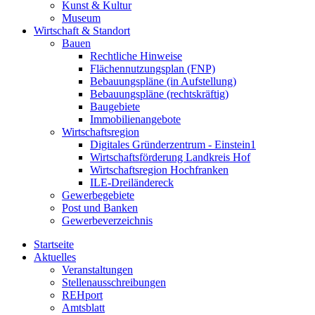
Kunst & Kultur
Museum
Wirtschaft & Standort
Bauen
Rechtliche Hinweise
Flächennutzungsplan (FNP)
Bebauungspläne (in Aufstellung)
Bebauungspläne (rechtskräftig)
Baugebiete
Immobilienangebote
Wirtschaftsregion
Digitales Gründerzentrum - Einstein1
Wirtschaftsförderung Landkreis Hof
Wirtschaftsregion Hochfranken
ILE-Dreiländereck
Gewerbegebiete
Post und Banken
Gewerbeverzeichnis
Startseite
Aktuelles
Veranstaltungen
Stellenausschreibungen
REHport
Amtsblatt