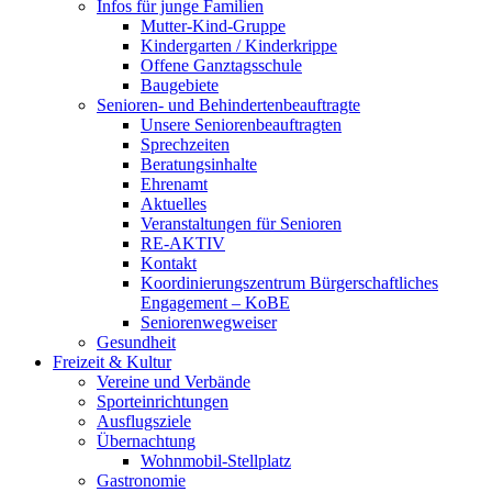
Infos für junge Familien
Mutter-Kind-Gruppe
Kindergarten / Kinderkrippe
Offene Ganztagsschule
Baugebiete
Senioren- und Behindertenbeauftragte
Unsere Seniorenbeauftragten
Sprechzeiten
Beratungsinhalte
Ehrenamt
Aktuelles
Veranstaltungen für Senioren
RE-AKTIV
Kontakt
Koordinierungszentrum Bürgerschaftliches
Engagement – KoBE
Seniorenwegweiser
Gesundheit
Freizeit & Kultur
Vereine und Verbände
Sporteinrichtungen
Ausflugsziele
Übernachtung
Wohnmobil-Stellplatz
Gastronomie