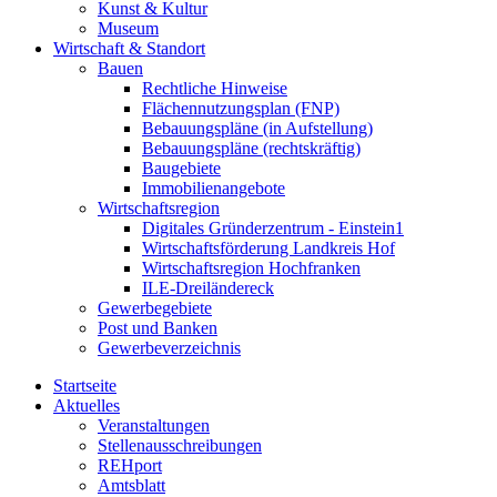
Kunst & Kultur
Museum
Wirtschaft & Standort
Bauen
Rechtliche Hinweise
Flächennutzungsplan (FNP)
Bebauungspläne (in Aufstellung)
Bebauungspläne (rechtskräftig)
Baugebiete
Immobilienangebote
Wirtschaftsregion
Digitales Gründerzentrum - Einstein1
Wirtschaftsförderung Landkreis Hof
Wirtschaftsregion Hochfranken
ILE-Dreiländereck
Gewerbegebiete
Post und Banken
Gewerbeverzeichnis
Startseite
Aktuelles
Veranstaltungen
Stellenausschreibungen
REHport
Amtsblatt