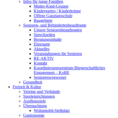
Infos für junge Familien
Mutter-Kind-Gruppe
Kindergarten / Kinderkrippe
Offene Ganztagsschule
Baugebiete
Senioren- und Behindertenbeauftragte
Unsere Seniorenbeauftragten
Sprechzeiten
Beratungsinhalte
Ehrenamt
Aktuelles
Veranstaltungen für Senioren
RE-AKTIV
Kontakt
Koordinierungszentrum Bürgerschaftliches
Engagement – KoBE
Seniorenwegweiser
Gesundheit
Freizeit & Kultur
Vereine und Verbände
Sporteinrichtungen
Ausflugsziele
Übernachtung
Wohnmobil-Stellplatz
Gastronomie