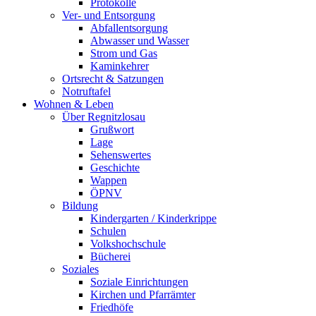
Protokolle
Ver- und Entsorgung
Abfallentsorgung
Abwasser und Wasser
Strom und Gas
Kaminkehrer
Ortsrecht & Satzungen
Notruftafel
Wohnen & Leben
Über Regnitzlosau
Grußwort
Lage
Sehenswertes
Geschichte
Wappen
ÖPNV
Bildung
Kindergarten / Kinderkrippe
Schulen
Volkshochschule
Bücherei
Soziales
Soziale Einrichtungen
Kirchen und Pfarrämter
Friedhöfe