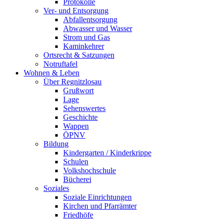
Protokolle
Ver- und Entsorgung
Abfallentsorgung
Abwasser und Wasser
Strom und Gas
Kaminkehrer
Ortsrecht & Satzungen
Notruftafel
Wohnen & Leben
Über Regnitzlosau
Grußwort
Lage
Sehenswertes
Geschichte
Wappen
ÖPNV
Bildung
Kindergarten / Kinderkrippe
Schulen
Volkshochschule
Bücherei
Soziales
Soziale Einrichtungen
Kirchen und Pfarrämter
Friedhöfe