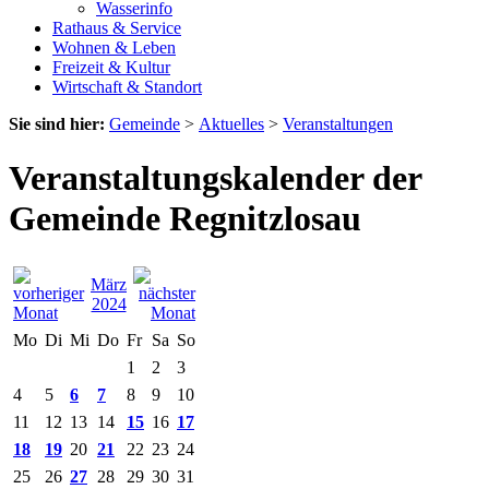
Wasserinfo
Rathaus & Service
Wohnen & Leben
Freizeit & Kultur
Wirtschaft & Standort
Sie sind hier:
Gemeinde
>
Aktuelles
>
Veranstaltungen
Veranstaltungskalender der
Gemeinde Regnitzlosau
März
2024
Mo
Di
Mi
Do
Fr
Sa
So
1
2
3
4
5
6
7
8
9
10
11
12
13
14
15
16
17
18
19
20
21
22
23
24
25
26
27
28
29
30
31