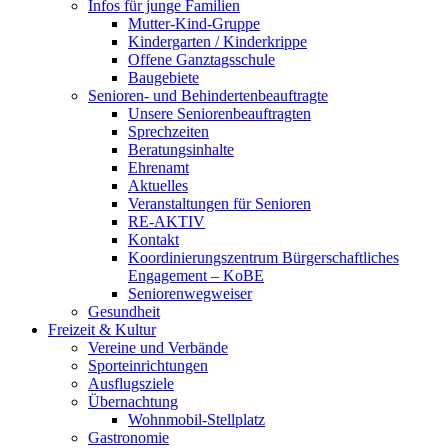
Infos für junge Familien
Mutter-Kind-Gruppe
Kindergarten / Kinderkrippe
Offene Ganztagsschule
Baugebiete
Senioren- und Behindertenbeauftragte
Unsere Seniorenbeauftragten
Sprechzeiten
Beratungsinhalte
Ehrenamt
Aktuelles
Veranstaltungen für Senioren
RE-AKTIV
Kontakt
Koordinierungszentrum Bürgerschaftliches
Engagement – KoBE
Seniorenwegweiser
Gesundheit
Freizeit & Kultur
Vereine und Verbände
Sporteinrichtungen
Ausflugsziele
Übernachtung
Wohnmobil-Stellplatz
Gastronomie