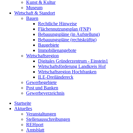
Kunst & Kultur
Museum
Wirtschaft & Standort
Bauen
Rechtliche Hinweise
Flächennutzungsplan (FNP)
Bebauungspläne (in Aufstellung)
Bebauungspläne (rechtskräftig)
Baugebiete
Immobilienangebote
Wirtschaftsregion
Digitales Gründerzentrum - Einstein1
Wirtschaftsförderung Landkreis Hof
Wirtschaftsregion Hochfranken
ILE-Dreiländereck
Gewerbegebiete
Post und Banken
Gewerbeverzeichnis
Startseite
Aktuelles
Veranstaltungen
Stellenausschreibungen
REHport
Amtsblatt