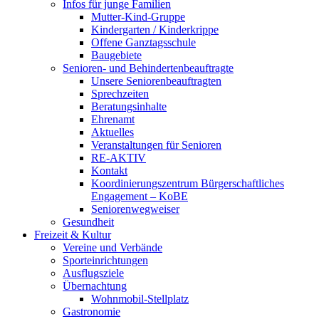
Infos für junge Familien
Mutter-Kind-Gruppe
Kindergarten / Kinderkrippe
Offene Ganztagsschule
Baugebiete
Senioren- und Behindertenbeauftragte
Unsere Seniorenbeauftragten
Sprechzeiten
Beratungsinhalte
Ehrenamt
Aktuelles
Veranstaltungen für Senioren
RE-AKTIV
Kontakt
Koordinierungszentrum Bürgerschaftliches
Engagement – KoBE
Seniorenwegweiser
Gesundheit
Freizeit & Kultur
Vereine und Verbände
Sporteinrichtungen
Ausflugsziele
Übernachtung
Wohnmobil-Stellplatz
Gastronomie