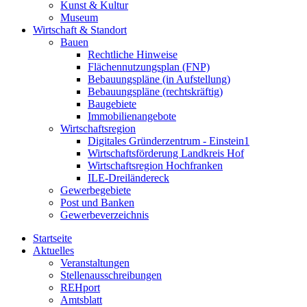
Kunst & Kultur
Museum
Wirtschaft & Standort
Bauen
Rechtliche Hinweise
Flächennutzungsplan (FNP)
Bebauungspläne (in Aufstellung)
Bebauungspläne (rechtskräftig)
Baugebiete
Immobilienangebote
Wirtschaftsregion
Digitales Gründerzentrum - Einstein1
Wirtschaftsförderung Landkreis Hof
Wirtschaftsregion Hochfranken
ILE-Dreiländereck
Gewerbegebiete
Post und Banken
Gewerbeverzeichnis
Startseite
Aktuelles
Veranstaltungen
Stellenausschreibungen
REHport
Amtsblatt