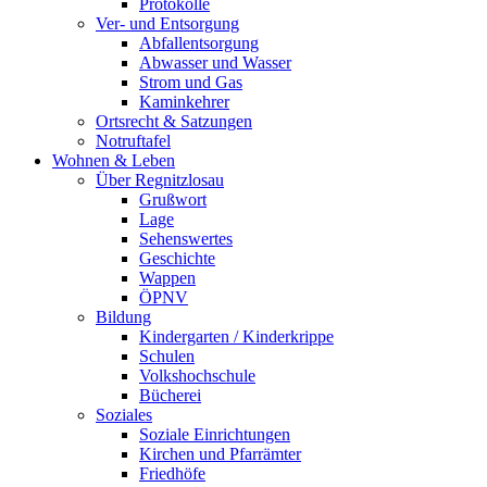
Protokolle
Ver- und Entsorgung
Abfallentsorgung
Abwasser und Wasser
Strom und Gas
Kaminkehrer
Ortsrecht & Satzungen
Notruftafel
Wohnen & Leben
Über Regnitzlosau
Grußwort
Lage
Sehenswertes
Geschichte
Wappen
ÖPNV
Bildung
Kindergarten / Kinderkrippe
Schulen
Volkshochschule
Bücherei
Soziales
Soziale Einrichtungen
Kirchen und Pfarrämter
Friedhöfe