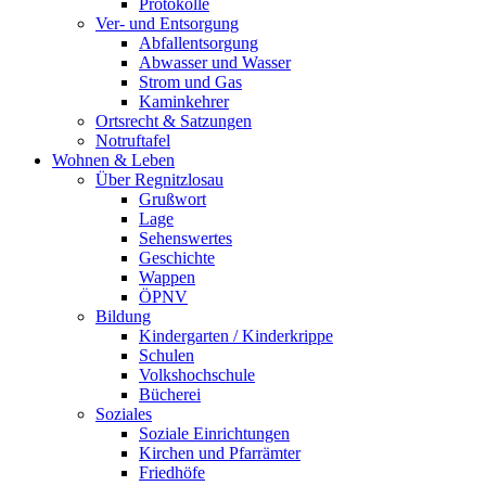
Protokolle
Ver- und Entsorgung
Abfallentsorgung
Abwasser und Wasser
Strom und Gas
Kaminkehrer
Ortsrecht & Satzungen
Notruftafel
Wohnen & Leben
Über Regnitzlosau
Grußwort
Lage
Sehenswertes
Geschichte
Wappen
ÖPNV
Bildung
Kindergarten / Kinderkrippe
Schulen
Volkshochschule
Bücherei
Soziales
Soziale Einrichtungen
Kirchen und Pfarrämter
Friedhöfe