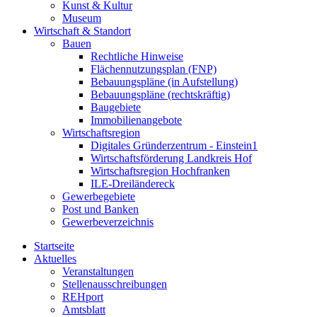
Kunst & Kultur
Museum
Wirtschaft & Standort
Bauen
Rechtliche Hinweise
Flächennutzungsplan (FNP)
Bebauungspläne (in Aufstellung)
Bebauungspläne (rechtskräftig)
Baugebiete
Immobilienangebote
Wirtschaftsregion
Digitales Gründerzentrum - Einstein1
Wirtschaftsförderung Landkreis Hof
Wirtschaftsregion Hochfranken
ILE-Dreiländereck
Gewerbegebiete
Post und Banken
Gewerbeverzeichnis
Startseite
Aktuelles
Veranstaltungen
Stellenausschreibungen
REHport
Amtsblatt