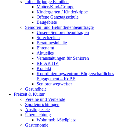
Infos für junge Familien
Mutter-Kind-Gruppe
Kindergarten / Kinderkrippe
Offene Ganztagsschule
Baugebiete
Senioren- und Behindertenbeauftragte
Unsere Seniorenbeauftragten
Sprechzeiten
Beratungsinhalte
Ehrenamt
Aktuelles
Veranstaltungen für Senioren
RE-AKTIV
Kontakt
Koordinierungszentrum Bürgerschaftliches
Engagement – KoBE
Seniorenwegweiser
Gesundheit
Freizeit & Kultur
Vereine und Verbände
Sporteinrichtungen
Ausflugsziele
Übernachtung
Wohnmobil-Stellplatz
Gastronomie