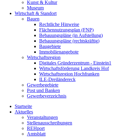
Kunst & Kultur
Museum
Wirtschaft & Standort
Bauen
Rechtliche Hinweise
Flächennutzungsplan (FNP)
Bebauungspläne (in Aufstellung)
Bebauungspläne (rechtskräftig)
Baugebiete
Immobilienangebote
Wirtschaftsregion
Digitales Gründerzentrum - Einstein1
Wirtschaftsförderung Landkreis Hof
Wirtschaftsregion Hochfranken
ILE-Dreiländereck
Gewerbegebiete
Post und Banken
Gewerbeverzeichnis
Startseite
Aktuelles
Veranstaltungen
Stellenausschreibungen
REHport
Amtsblatt