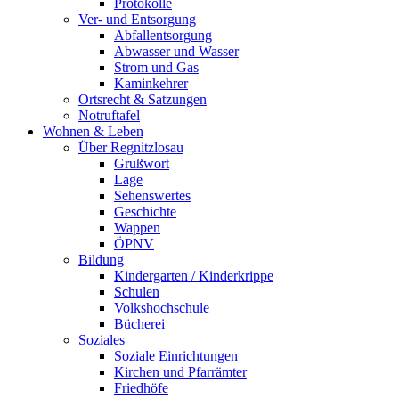
Protokolle
Ver- und Entsorgung
Abfallentsorgung
Abwasser und Wasser
Strom und Gas
Kaminkehrer
Ortsrecht & Satzungen
Notruftafel
Wohnen & Leben
Über Regnitzlosau
Grußwort
Lage
Sehenswertes
Geschichte
Wappen
ÖPNV
Bildung
Kindergarten / Kinderkrippe
Schulen
Volkshochschule
Bücherei
Soziales
Soziale Einrichtungen
Kirchen und Pfarrämter
Friedhöfe