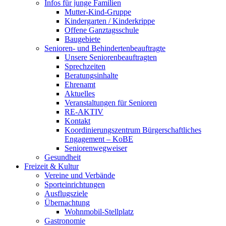
Infos für junge Familien
Mutter-Kind-Gruppe
Kindergarten / Kinderkrippe
Offene Ganztagsschule
Baugebiete
Senioren- und Behindertenbeauftragte
Unsere Seniorenbeauftragten
Sprechzeiten
Beratungsinhalte
Ehrenamt
Aktuelles
Veranstaltungen für Senioren
RE-AKTIV
Kontakt
Koordinierungszentrum Bürgerschaftliches
Engagement – KoBE
Seniorenwegweiser
Gesundheit
Freizeit & Kultur
Vereine und Verbände
Sporteinrichtungen
Ausflugsziele
Übernachtung
Wohnmobil-Stellplatz
Gastronomie