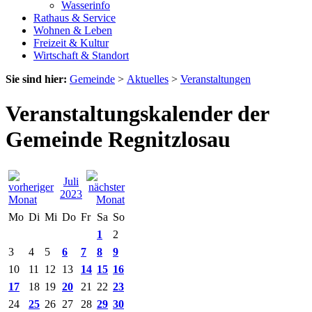
Wasserinfo
Rathaus & Service
Wohnen & Leben
Freizeit & Kultur
Wirtschaft & Standort
Sie sind hier:
Gemeinde
>
Aktuelles
>
Veranstaltungen
Veranstaltungskalender der
Gemeinde Regnitzlosau
Juli
2023
Mo
Di
Mi
Do
Fr
Sa
So
1
2
3
4
5
6
7
8
9
10
11
12
13
14
15
16
17
18
19
20
21
22
23
24
25
26
27
28
29
30