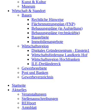
Kunst & Kultur
Museum
Wirtschaft & Standort
Bauen
Rechtliche Hinweise
Flächennutzungsplan (FNP)
Bebauungspläne (in Aufstellung)
Bebauungspläne (rechtskräftig)
Baugebiete
Immobilienangebote
Wirtschaftsregion
Digitales Gründerzentrum - Einstein1
Wirtschaftsförderung Landkreis Hof
Wirtschaftsregion Hochfranken
ILE-Dreiländereck
Gewerbegebiete
Post und Banken
Gewerbeverzeichnis
Startseite
Aktuelles
Veranstaltungen
Stellenausschreibungen
REHport
Amtsblatt