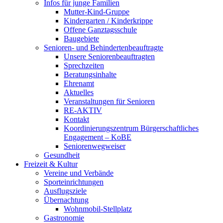
Infos für junge Familien
Mutter-Kind-Gruppe
Kindergarten / Kinderkrippe
Offene Ganztagsschule
Baugebiete
Senioren- und Behindertenbeauftragte
Unsere Seniorenbeauftragten
Sprechzeiten
Beratungsinhalte
Ehrenamt
Aktuelles
Veranstaltungen für Senioren
RE-AKTIV
Kontakt
Koordinierungszentrum Bürgerschaftliches
Engagement – KoBE
Seniorenwegweiser
Gesundheit
Freizeit & Kultur
Vereine und Verbände
Sporteinrichtungen
Ausflugsziele
Übernachtung
Wohnmobil-Stellplatz
Gastronomie