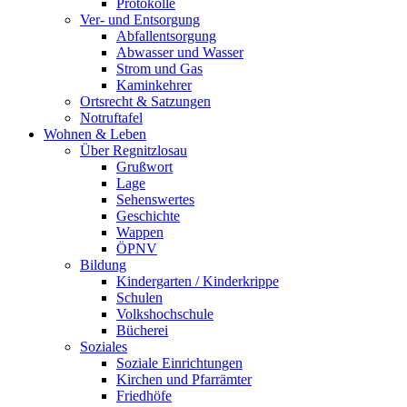
Protokolle
Ver- und Entsorgung
Abfallentsorgung
Abwasser und Wasser
Strom und Gas
Kaminkehrer
Ortsrecht & Satzungen
Notruftafel
Wohnen & Leben
Über Regnitzlosau
Grußwort
Lage
Sehenswertes
Geschichte
Wappen
ÖPNV
Bildung
Kindergarten / Kinderkrippe
Schulen
Volkshochschule
Bücherei
Soziales
Soziale Einrichtungen
Kirchen und Pfarrämter
Friedhöfe