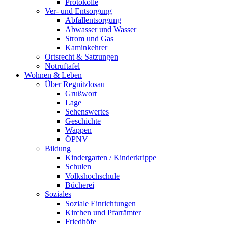
Protokolle
Ver- und Entsorgung
Abfallentsorgung
Abwasser und Wasser
Strom und Gas
Kaminkehrer
Ortsrecht & Satzungen
Notruftafel
Wohnen & Leben
Über Regnitzlosau
Grußwort
Lage
Sehenswertes
Geschichte
Wappen
ÖPNV
Bildung
Kindergarten / Kinderkrippe
Schulen
Volkshochschule
Bücherei
Soziales
Soziale Einrichtungen
Kirchen und Pfarrämter
Friedhöfe