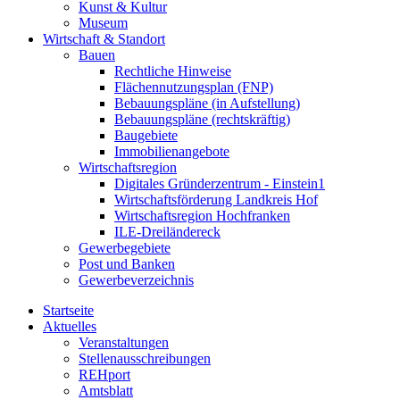
Kunst & Kultur
Museum
Wirtschaft & Standort
Bauen
Rechtliche Hinweise
Flächennutzungsplan (FNP)
Bebauungspläne (in Aufstellung)
Bebauungspläne (rechtskräftig)
Baugebiete
Immobilienangebote
Wirtschaftsregion
Digitales Gründerzentrum - Einstein1
Wirtschaftsförderung Landkreis Hof
Wirtschaftsregion Hochfranken
ILE-Dreiländereck
Gewerbegebiete
Post und Banken
Gewerbeverzeichnis
Startseite
Aktuelles
Veranstaltungen
Stellenausschreibungen
REHport
Amtsblatt