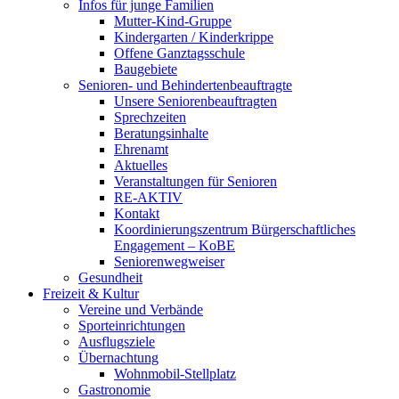
Infos für junge Familien
Mutter-Kind-Gruppe
Kindergarten / Kinderkrippe
Offene Ganztagsschule
Baugebiete
Senioren- und Behindertenbeauftragte
Unsere Seniorenbeauftragten
Sprechzeiten
Beratungsinhalte
Ehrenamt
Aktuelles
Veranstaltungen für Senioren
RE-AKTIV
Kontakt
Koordinierungszentrum Bürgerschaftliches
Engagement – KoBE
Seniorenwegweiser
Gesundheit
Freizeit & Kultur
Vereine und Verbände
Sporteinrichtungen
Ausflugsziele
Übernachtung
Wohnmobil-Stellplatz
Gastronomie