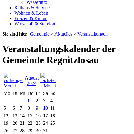
Wasserinfo
Rathaus & Service
Wohnen & Leben
Freizeit & Kultur
Wirtschaft & Standort
Sie sind hier:
Gemeinde
>
Aktuelles
>
Veranstaltungen
Veranstaltungskalender der
Gemeinde Regnitzlosau
August
2024
Mo
Di
Mi
Do
Fr
Sa
So
1
2
3
4
5
6
7
8
9
10
11
12
13
14
15
16
17
18
19
20
21
22
23
24
25
26
27
28
29
30
31