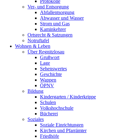
Protokolle
Ver- und Entsorgung
Abfallentsorgung
Abwasser und Wasser
Strom und Gas
Kaminkehrer
Ortsrecht & Satzungen
Notruftafel
Wohnen & Leben
Über Regnitzlosau
Grußwort
Lage
Sehenswertes
Geschichte
Wappen
ÖPNV
Bildung
Kindergarten / Kinderkrippe
Schulen
Volkshochschule
Bücherei
Soziales
Soziale Einrichtungen
Kirchen und Pfarrämter
Friedhöfe