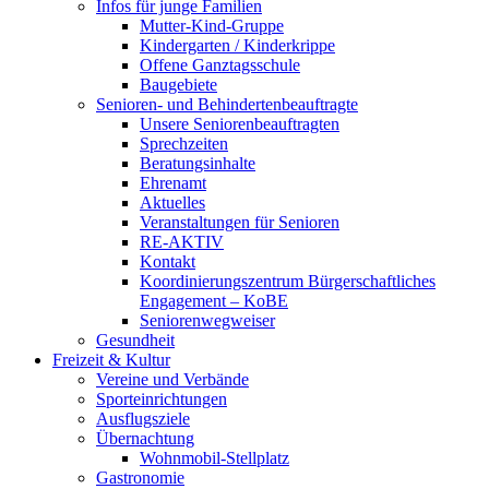
Infos für junge Familien
Mutter-Kind-Gruppe
Kindergarten / Kinderkrippe
Offene Ganztagsschule
Baugebiete
Senioren- und Behindertenbeauftragte
Unsere Seniorenbeauftragten
Sprechzeiten
Beratungsinhalte
Ehrenamt
Aktuelles
Veranstaltungen für Senioren
RE-AKTIV
Kontakt
Koordinierungszentrum Bürgerschaftliches
Engagement – KoBE
Seniorenwegweiser
Gesundheit
Freizeit & Kultur
Vereine und Verbände
Sporteinrichtungen
Ausflugsziele
Übernachtung
Wohnmobil-Stellplatz
Gastronomie