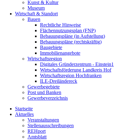
Kunst & Kultur
Museum
Wirtschaft & Standort
Bauen
Rechtliche Hinweise
Flächennutzungsplan (FNP)
Bebauungspläne (in Aufstellung)
Bebauungspläne (rechtskräftig)
Baugebiete
Immobilienangebote
Wirtschaftsregion
Digitales Gründerzentrum - Einstein1
Wirtschaftsförderung Landkreis Hof
Wirtschaftsregion Hochfranken
ILE-Dreiländereck
Gewerbegebiete
Post und Banken
Gewerbeverzeichnis
Startseite
Aktuelles
Veranstaltungen
Stellenausschreibungen
REHport
Amtsblatt