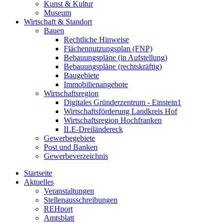
Kunst & Kultur
Museum
Wirtschaft & Standort
Bauen
Rechtliche Hinweise
Flächennutzungsplan (FNP)
Bebauungspläne (in Aufstellung)
Bebauungspläne (rechtskräftig)
Baugebiete
Immobilienangebote
Wirtschaftsregion
Digitales Gründerzentrum - Einstein1
Wirtschaftsförderung Landkreis Hof
Wirtschaftsregion Hochfranken
ILE-Dreiländereck
Gewerbegebiete
Post und Banken
Gewerbeverzeichnis
Startseite
Aktuelles
Veranstaltungen
Stellenausschreibungen
REHport
Amtsblatt