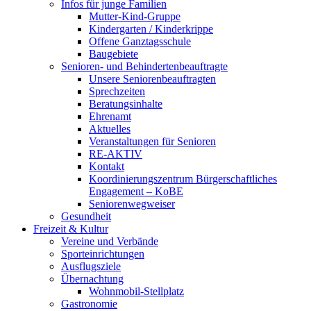
Infos für junge Familien
Mutter-Kind-Gruppe
Kindergarten / Kinderkrippe
Offene Ganztagsschule
Baugebiete
Senioren- und Behindertenbeauftragte
Unsere Seniorenbeauftragten
Sprechzeiten
Beratungsinhalte
Ehrenamt
Aktuelles
Veranstaltungen für Senioren
RE-AKTIV
Kontakt
Koordinierungszentrum Bürgerschaftliches
Engagement – KoBE
Seniorenwegweiser
Gesundheit
Freizeit & Kultur
Vereine und Verbände
Sporteinrichtungen
Ausflugsziele
Übernachtung
Wohnmobil-Stellplatz
Gastronomie