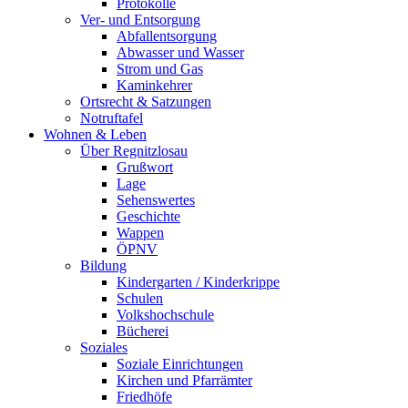
Protokolle
Ver- und Entsorgung
Abfallentsorgung
Abwasser und Wasser
Strom und Gas
Kaminkehrer
Ortsrecht & Satzungen
Notruftafel
Wohnen & Leben
Über Regnitzlosau
Grußwort
Lage
Sehenswertes
Geschichte
Wappen
ÖPNV
Bildung
Kindergarten / Kinderkrippe
Schulen
Volkshochschule
Bücherei
Soziales
Soziale Einrichtungen
Kirchen und Pfarrämter
Friedhöfe