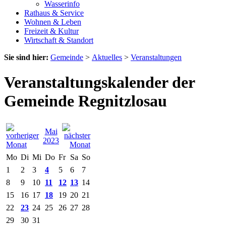
Wasserinfo
Rathaus & Service
Wohnen & Leben
Freizeit & Kultur
Wirtschaft & Standort
Sie sind hier:
Gemeinde
>
Aktuelles
>
Veranstaltungen
Veranstaltungskalender der
Gemeinde Regnitzlosau
Mai
2023
Mo
Di
Mi
Do
Fr
Sa
So
1
2
3
4
5
6
7
8
9
10
11
12
13
14
15
16
17
18
19
20
21
22
23
24
25
26
27
28
29
30
31