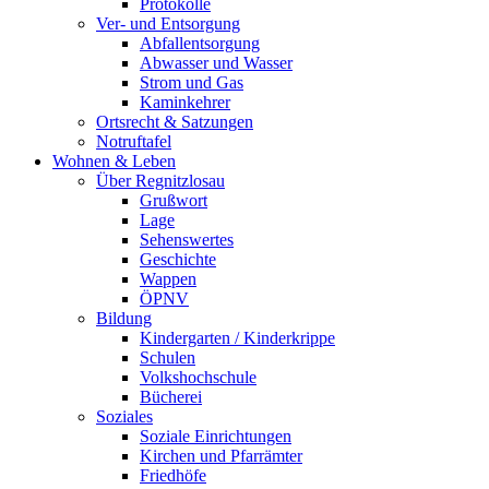
Protokolle
Ver- und Entsorgung
Abfallentsorgung
Abwasser und Wasser
Strom und Gas
Kaminkehrer
Ortsrecht & Satzungen
Notruftafel
Wohnen & Leben
Über Regnitzlosau
Grußwort
Lage
Sehenswertes
Geschichte
Wappen
ÖPNV
Bildung
Kindergarten / Kinderkrippe
Schulen
Volkshochschule
Bücherei
Soziales
Soziale Einrichtungen
Kirchen und Pfarrämter
Friedhöfe