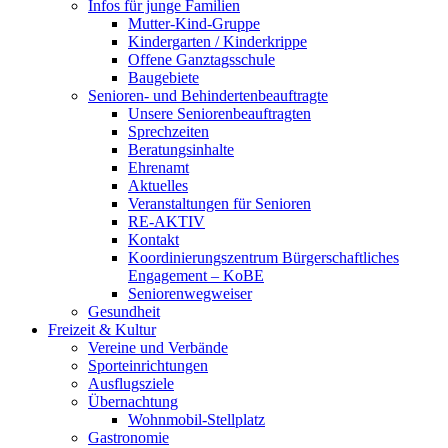
Infos für junge Familien
Mutter-Kind-Gruppe
Kindergarten / Kinderkrippe
Offene Ganztagsschule
Baugebiete
Senioren- und Behindertenbeauftragte
Unsere Seniorenbeauftragten
Sprechzeiten
Beratungsinhalte
Ehrenamt
Aktuelles
Veranstaltungen für Senioren
RE-AKTIV
Kontakt
Koordinierungszentrum Bürgerschaftliches
Engagement – KoBE
Seniorenwegweiser
Gesundheit
Freizeit & Kultur
Vereine und Verbände
Sporteinrichtungen
Ausflugsziele
Übernachtung
Wohnmobil-Stellplatz
Gastronomie