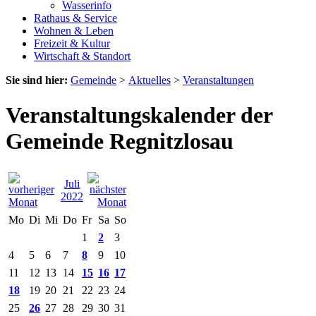
Wasserinfo
Rathaus & Service
Wohnen & Leben
Freizeit & Kultur
Wirtschaft & Standort
Sie sind hier:
Gemeinde
>
Aktuelles
>
Veranstaltungen
Veranstaltungskalender der
Gemeinde Regnitzlosau
Juli
2022
Mo
Di
Mi
Do
Fr
Sa
So
1
2
3
4
5
6
7
8
9
10
11
12
13
14
15
16
17
18
19
20
21
22
23
24
25
26
27
28
29
30
31