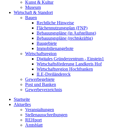
Kunst & Kultur
Museum
Wirtschaft & Standort
Bauen
Rechtliche Hinweise
Flächennutzungsplan (FNP)
Bebauungspläne (in Aufstellung)
Bebauungspläne (rechtskräftig)
Baugebiete
Immobilienangebote
Wirtschaftsregion
Digitales Gründerzentrum - Einstein1
Wirtschaftsförderung Landkreis Hof
Wirtschaftsregion Hochfranken
ILE-Dreiländereck
Gewerbegebiete
Post und Banken
Gewerbeverzeichnis
Startseite
Aktuelles
Veranstaltungen
Stellenausschreibungen
REHport
Amtsblatt