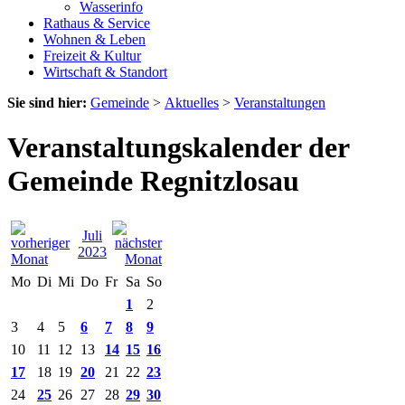
Wasserinfo
Rathaus & Service
Wohnen & Leben
Freizeit & Kultur
Wirtschaft & Standort
Sie sind hier:
Gemeinde
>
Aktuelles
>
Veranstaltungen
Veranstaltungskalender der
Gemeinde Regnitzlosau
Juli
2023
Mo
Di
Mi
Do
Fr
Sa
So
1
2
3
4
5
6
7
8
9
10
11
12
13
14
15
16
17
18
19
20
21
22
23
24
25
26
27
28
29
30