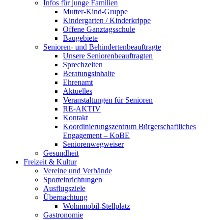
Infos für junge Familien
Mutter-Kind-Gruppe
Kindergarten / Kinderkrippe
Offene Ganztagsschule
Baugebiete
Senioren- und Behindertenbeauftragte
Unsere Seniorenbeauftragten
Sprechzeiten
Beratungsinhalte
Ehrenamt
Aktuelles
Veranstaltungen für Senioren
RE-AKTIV
Kontakt
Koordinierungszentrum Bürgerschaftliches
Engagement – KoBE
Seniorenwegweiser
Gesundheit
Freizeit & Kultur
Vereine und Verbände
Sporteinrichtungen
Ausflugsziele
Übernachtung
Wohnmobil-Stellplatz
Gastronomie