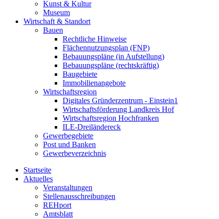
Kunst & Kultur
Museum
Wirtschaft & Standort
Bauen
Rechtliche Hinweise
Flächennutzungsplan (FNP)
Bebauungspläne (in Aufstellung)
Bebauungspläne (rechtskräftig)
Baugebiete
Immobilienangebote
Wirtschaftsregion
Digitales Gründerzentrum - Einstein1
Wirtschaftsförderung Landkreis Hof
Wirtschaftsregion Hochfranken
ILE-Dreiländereck
Gewerbegebiete
Post und Banken
Gewerbeverzeichnis
Startseite
Aktuelles
Veranstaltungen
Stellenausschreibungen
REHport
Amtsblatt