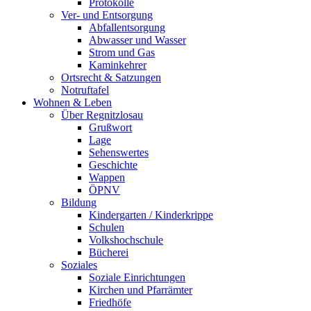
Protokolle
Ver- und Entsorgung
Abfallentsorgung
Abwasser und Wasser
Strom und Gas
Kaminkehrer
Ortsrecht & Satzungen
Notruftafel
Wohnen & Leben
Über Regnitzlosau
Grußwort
Lage
Sehenswertes
Geschichte
Wappen
ÖPNV
Bildung
Kindergarten / Kinderkrippe
Schulen
Volkshochschule
Bücherei
Soziales
Soziale Einrichtungen
Kirchen und Pfarrämter
Friedhöfe