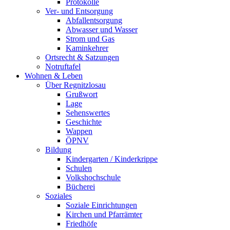
Protokolle
Ver- und Entsorgung
Abfallentsorgung
Abwasser und Wasser
Strom und Gas
Kaminkehrer
Ortsrecht & Satzungen
Notruftafel
Wohnen & Leben
Über Regnitzlosau
Grußwort
Lage
Sehenswertes
Geschichte
Wappen
ÖPNV
Bildung
Kindergarten / Kinderkrippe
Schulen
Volkshochschule
Bücherei
Soziales
Soziale Einrichtungen
Kirchen und Pfarrämter
Friedhöfe