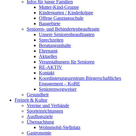
Infos für junge Familien
Mutter-Kind-Gruppe
Kindergarten / Kinderkrippe
Offene Ganztagsschule
Baugebiete
Senioren- und Behindertenbeauftragte
Unsere Seniorenbeauftragten
Sprechzeiten
Beratungsinhalte
Ehrenamt
Aktuelles
Veranstaltungen für Senioren
RE-AKTIV
Kontakt
Koordinierungszentrum Bürgerschaftliches
Engagement – KoBE
Seniorenwegweiser
Gesundheit
Freizeit & Kultur
Vereine und Verbände
Sporteinrichtungen
Ausflugsziele
Übernachtung
Wohnmobil-Stellplatz
Gastronomie