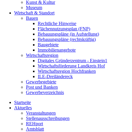
Kunst & Kultur
Museum
Wirtschaft & Standort
Bauen
Rechtliche Hinweise
Flächennutzungsplan (FNP)
Bebauungspläne (in Aufstellung)
Bebauungspläne (rechtskräftig)
Baugebiete
Immobilienangebote
Wirtschaftsregion
Digitales Gründerzentrum - Einstein1
Wirtschaftsförderung Landkreis Hof
Wirtschaftsregion Hochfranken
ILE-Dreiländereck
Gewerbegebiete
Post und Banken
Gewerbeverzeichnis
Startseite
Aktuelles
Veranstaltungen
Stellenausschreibungen
REHport
Amtsblatt