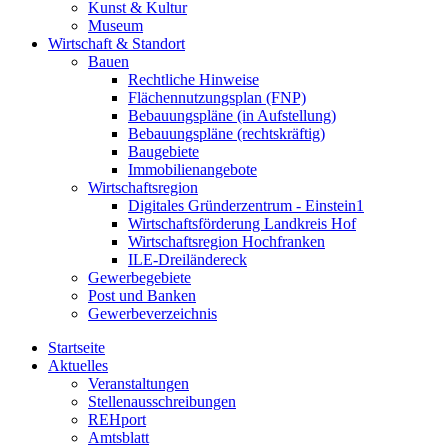
Kunst & Kultur
Museum
Wirtschaft & Standort
Bauen
Rechtliche Hinweise
Flächennutzungsplan (FNP)
Bebauungspläne (in Aufstellung)
Bebauungspläne (rechtskräftig)
Baugebiete
Immobilienangebote
Wirtschaftsregion
Digitales Gründerzentrum - Einstein1
Wirtschaftsförderung Landkreis Hof
Wirtschaftsregion Hochfranken
ILE-Dreiländereck
Gewerbegebiete
Post und Banken
Gewerbeverzeichnis
Startseite
Aktuelles
Veranstaltungen
Stellenausschreibungen
REHport
Amtsblatt