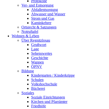
Protokolle
Ver- und Entsorgung
Abfallentsorgung
Abwasser und Wasser
Strom und Gas
Kaminkehrer
Ortsrecht & Satzungen
Notruftafel
Wohnen & Leben
Über Regnitzlosau
Grußwort
Lage
Sehenswertes
Geschichte
Wappen
ÖPNV
Bildung
Kindergarten / Kinderkrippe
Schulen
Volkshochschule
Bücherei
Soziales
Soziale Einrichtungen
Kirchen und Pfarrämter
Friedhöfe