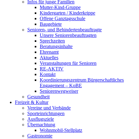
Infos für junge Familien
Mutter-Kind-Gruppe
Kindergarten / Kinderkrippe
Offene Ganztagsschule
Baugebiete
Senioren- und Behindertenbeauftragte
Unsere Seniorenbeauftragten
Sprechzeiten
Beratungsinhalte
Ehrenamt
Aktuelles
Veranstaltungen für Senioren
RE-AKTIV
Kontakt
Koordinierungszentrum Bürgerschaftliches
Engagement – KoBE
Seniorenwegweiser
Gesundheit
Freizeit & Kultur
Vereine und Verbände
Sporteinrichtungen
Ausflugsziele
Übernachtung
Wohnmobil-Stellplatz
Gastronomie