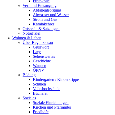
Protokolle
Ver- und Entsorgung
Abfallentsorgung
Abwasser und Wasser
Strom und Gas
Kaminkehrer
Ortsrecht & Satzungen
Notruftafel
Wohnen & Leben
Über Regnitzlosau
Grußwort
Lage
Sehenswertes
Geschichte
Wappen
ÖPNV
Bildung
Kindergarten / Kinderkrippe
Schulen
Volkshochschule
Bücherei
Soziales
Soziale Einrichtungen
Kirchen und Pfarrämter
Friedhöfe