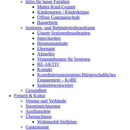
Infos für junge Familien
Mutter-Kind-Gruppe
Kindergarten / Kinderkrippe
Offene Ganztagsschule
Baugebiete
Senioren- und Behindertenbeauftragte
Unsere Seniorenbeauftragten
Sprechzeiten
Beratungsinhalte
Ehrenamt
Aktuelles
Veranstaltungen für Senioren
RE-AKTIV
Kontakt
Koordinierungszentrum Bürgerschaftliches
Engagement – KoBE
Seniorenwegweiser
Gesundheit
Freizeit & Kultur
Vereine und Verbände
Sporteinrichtungen
Ausflugsziele
Übernachtung
Wohnmobil-Stellplatz
Gastronomie