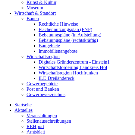
Kunst & Kultur
Museum
Wirtschaft & Standort
Bauen
Rechtliche Hinweise
Flächennutzungsplan (FNP)
Bebauungspläne (in Aufstellung)
Bebauungspläne (rechtskräftig)
Baugebiete
Immobilienangebote
Wirtschaftsregion
Digitales Gründerzentrum - Einstein1
Wirtschaftsförderung Landkreis Hof
Wirtschaftsregion Hochfranken
ILE-Dreiländereck
Gewerbegebiete
Post und Banken
Gewerbeverzeichnis
Startseite
Aktuelles
Veranstaltungen
Stellenausschreibungen
REHport
Amtsblatt