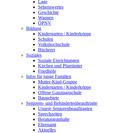
Lage
Sehenswertes
Geschichte
Wappen
ÖPNV
Bildung
Kindergarten / Kinderkrippe
Schulen
Volkshochschule
Bücherei
Soziales
Soziale Einrichtungen
Kirchen und Pfarrämter
Friedhöfe
Infos für junge Familien
Mutter-Kind-Gruppe
Kindergarten / Kinderkrippe
Offene Ganztagsschule
Baugebiete
Senioren- und Behindertenbeauftragte
Unsere Seniorenbeauftragten
Sprechzeiten
Beratungsinhalte
Ehrenamt
Aktuelles