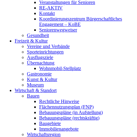
Veranstaltungen für Senioren
RE-AKTIV
Kontakt
Koordinierungszentrum Bürgerschaftliches
Engagement – KoBE
Seniorenwegweiser
Gesundheit
Freizeit & Kultur
Vereine und Verbände
Sporteinrichtungen
Ausflugsziele
Übernachtung
Wohnmobil-Stellplatz
Gastronomie
Kunst & Kultur
Museum
Wirtschaft & Standort
Bauen
Rechtliche Hinweise
Flächennutzungsplan (FNP)
Bebauungspläne (in Aufstellung)
Bebauungspläne (rechtskräftig)
Baugebiete
Immobilienangebote
Wirtschaftsregion