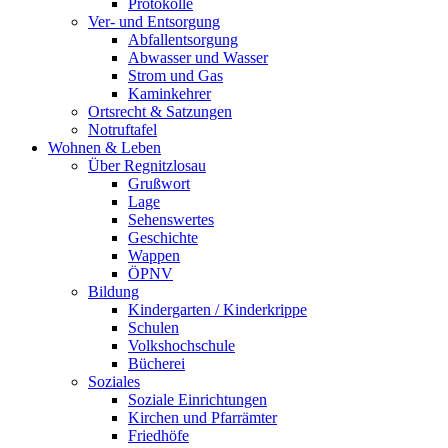
Protokolle
Ver- und Entsorgung
Abfallentsorgung
Abwasser und Wasser
Strom und Gas
Kaminkehrer
Ortsrecht & Satzungen
Notruftafel
Wohnen & Leben
Über Regnitzlosau
Grußwort
Lage
Sehenswertes
Geschichte
Wappen
ÖPNV
Bildung
Kindergarten / Kinderkrippe
Schulen
Volkshochschule
Bücherei
Soziales
Soziale Einrichtungen
Kirchen und Pfarrämter
Friedhöfe