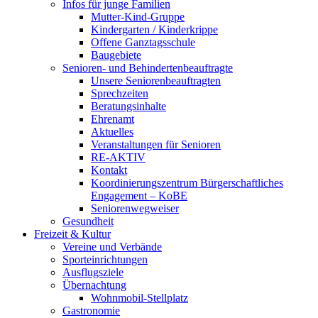
Infos für junge Familien
Mutter-Kind-Gruppe
Kindergarten / Kinderkrippe
Offene Ganztagsschule
Baugebiete
Senioren- und Behindertenbeauftragte
Unsere Seniorenbeauftragten
Sprechzeiten
Beratungsinhalte
Ehrenamt
Aktuelles
Veranstaltungen für Senioren
RE-AKTIV
Kontakt
Koordinierungszentrum Bürgerschaftliches
Engagement – KoBE
Seniorenwegweiser
Gesundheit
Freizeit & Kultur
Vereine und Verbände
Sporteinrichtungen
Ausflugsziele
Übernachtung
Wohnmobil-Stellplatz
Gastronomie