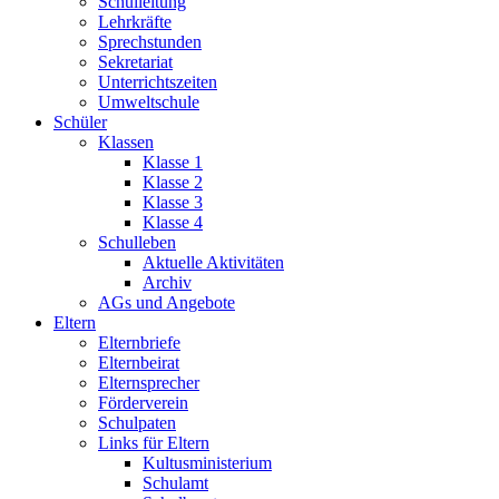
Schulleitung
Lehrkräfte
Sprechstunden
Sekretariat
Unterrichtszeiten
Umweltschule
Schüler
Klassen
Klasse 1
Klasse 2
Klasse 3
Klasse 4
Schulleben
Aktuelle Aktivitäten
Archiv
AGs und Angebote
Eltern
Elternbriefe
Elternbeirat
Elternsprecher
Förderverein
Schulpaten
Links für Eltern
Kultusministerium
Schulamt