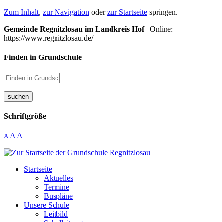
Zum Inhalt
,
zur Navigation
oder
zur Startseite
springen.
Gemeinde Regnitzlosau im Landkreis Hof
| Online:
https://www.regnitzlosau.de/
Finden in Grundschule
suchen
Schriftgröße
A
A
A
Startseite
Aktuelles
Termine
Buspläne
Unsere Schule
Leitbild