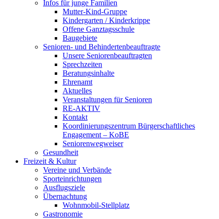
Infos für junge Familien
Mutter-Kind-Gruppe
Kindergarten / Kinderkrippe
Offene Ganztagsschule
Baugebiete
Senioren- und Behindertenbeauftragte
Unsere Seniorenbeauftragten
Sprechzeiten
Beratungsinhalte
Ehrenamt
Aktuelles
Veranstaltungen für Senioren
RE-AKTIV
Kontakt
Koordinierungszentrum Bürgerschaftliches
Engagement – KoBE
Seniorenwegweiser
Gesundheit
Freizeit & Kultur
Vereine und Verbände
Sporteinrichtungen
Ausflugsziele
Übernachtung
Wohnmobil-Stellplatz
Gastronomie