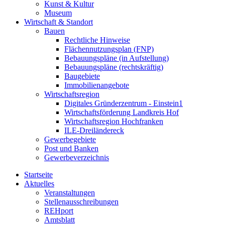
Kunst & Kultur
Museum
Wirtschaft & Standort
Bauen
Rechtliche Hinweise
Flächennutzungsplan (FNP)
Bebauungspläne (in Aufstellung)
Bebauungspläne (rechtskräftig)
Baugebiete
Immobilienangebote
Wirtschaftsregion
Digitales Gründerzentrum - Einstein1
Wirtschaftsförderung Landkreis Hof
Wirtschaftsregion Hochfranken
ILE-Dreiländereck
Gewerbegebiete
Post und Banken
Gewerbeverzeichnis
Startseite
Aktuelles
Veranstaltungen
Stellenausschreibungen
REHport
Amtsblatt