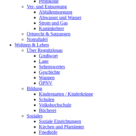
Protokolle
Ver- und Entsorgung
Abfallentsorgung
Abwasser und Wasser
Strom und Gas
Kaminkehrer
Ortsrecht & Satzungen
Notruftafel
Wohnen & Leben
Über Regnitzlosau
Grußwort
Lage
Sehenswertes
Geschichte
Wappen
ÖPNV
Bildung
Kindergarten / Kinderkrippe
Schulen
Volkshochschule
Bücherei
Soziales
Soziale Einrichtungen
Kirchen und Pfarrämter
Friedhöfe