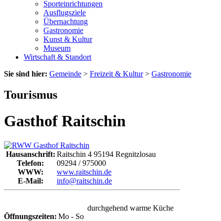
Sporteinrichtungen
Ausflugsziele
Übernachtung
Gastronomie
Kunst & Kultur
Museum
Wirtschaft & Standort
Sie sind hier:
Gemeinde
>
Freizeit & Kultur
>
Gastronomie
Tourismus
Gasthof Raitschin
Hausanschrift:
Raitschin 4
95194
Regnitzlosau
Telefon:
09294 / 975000
WWW:
www.raitschin.de
E-Mail:
info@raitschin.de
durchgehend warme Küche
Öffnungszeiten:
Mo - So