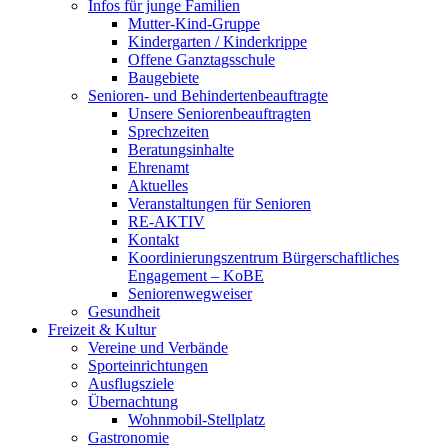
Infos für junge Familien
Mutter-Kind-Gruppe
Kindergarten / Kinderkrippe
Offene Ganztagsschule
Baugebiete
Senioren- und Behindertenbeauftragte
Unsere Seniorenbeauftragten
Sprechzeiten
Beratungsinhalte
Ehrenamt
Aktuelles
Veranstaltungen für Senioren
RE-AKTIV
Kontakt
Koordinierungszentrum Bürgerschaftliches
Engagement – KoBE
Seniorenwegweiser
Gesundheit
Freizeit & Kultur
Vereine und Verbände
Sporteinrichtungen
Ausflugsziele
Übernachtung
Wohnmobil-Stellplatz
Gastronomie