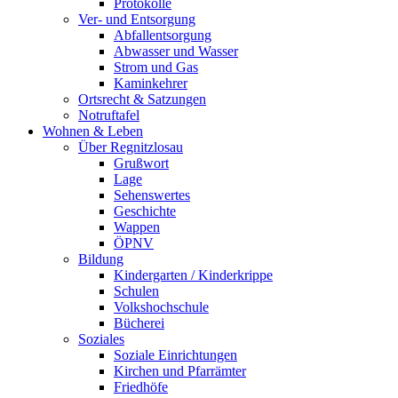
Protokolle
Ver- und Entsorgung
Abfallentsorgung
Abwasser und Wasser
Strom und Gas
Kaminkehrer
Ortsrecht & Satzungen
Notruftafel
Wohnen & Leben
Über Regnitzlosau
Grußwort
Lage
Sehenswertes
Geschichte
Wappen
ÖPNV
Bildung
Kindergarten / Kinderkrippe
Schulen
Volkshochschule
Bücherei
Soziales
Soziale Einrichtungen
Kirchen und Pfarrämter
Friedhöfe