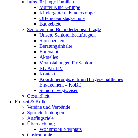
Infos für junge Familien
Mutter-Kind-Gruppe
Kindergarten / Kinderkrippe
Offene Ganztagsschule
Baugebiete
Senioren- und Behindertenbeauftragte
Unsere Seniorenbeauftragten
Sprechzeiten
Beratungsinhalte
Ehrenamt
Aktuelles
Veranstaltungen für Senioren
RE-AKTIV
Kontakt
Koordinierungszentrum Bürgerschaftliches
Engagement – KoBE
Seniorenwegweiser
Gesundheit
Freizeit & Kultur
Vereine und Verbände
Sporteinrichtungen
Ausflugsziele
Übernachtung
Wohnmobil-Stellplatz
Gastronomie