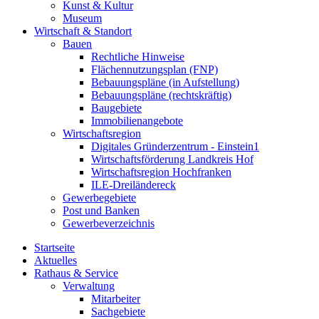
Kunst & Kultur
Museum
Wirtschaft & Standort
Bauen
Rechtliche Hinweise
Flächennutzungsplan (FNP)
Bebauungspläne (in Aufstellung)
Bebauungspläne (rechtskräftig)
Baugebiete
Immobilienangebote
Wirtschaftsregion
Digitales Gründerzentrum - Einstein1
Wirtschaftsförderung Landkreis Hof
Wirtschaftsregion Hochfranken
ILE-Dreiländereck
Gewerbegebiete
Post und Banken
Gewerbeverzeichnis
Startseite
Aktuelles
Rathaus & Service
Verwaltung
Mitarbeiter
Sachgebiete