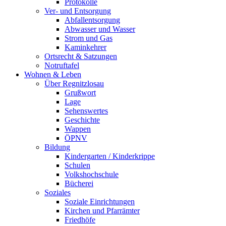
Protokolle
Ver- und Entsorgung
Abfallentsorgung
Abwasser und Wasser
Strom und Gas
Kaminkehrer
Ortsrecht & Satzungen
Notruftafel
Wohnen & Leben
Über Regnitzlosau
Grußwort
Lage
Sehenswertes
Geschichte
Wappen
ÖPNV
Bildung
Kindergarten / Kinderkrippe
Schulen
Volkshochschule
Bücherei
Soziales
Soziale Einrichtungen
Kirchen und Pfarrämter
Friedhöfe