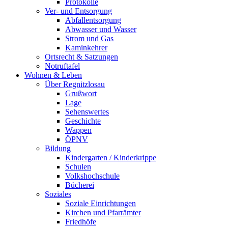
Protokolle
Ver- und Entsorgung
Abfallentsorgung
Abwasser und Wasser
Strom und Gas
Kaminkehrer
Ortsrecht & Satzungen
Notruftafel
Wohnen & Leben
Über Regnitzlosau
Grußwort
Lage
Sehenswertes
Geschichte
Wappen
ÖPNV
Bildung
Kindergarten / Kinderkrippe
Schulen
Volkshochschule
Bücherei
Soziales
Soziale Einrichtungen
Kirchen und Pfarrämter
Friedhöfe