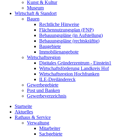
Kunst & Kultur
Museum
Wirtschaft & Standort
Bauen
Rechtliche Hinweise
Flächennutzungsplan (FNP)
Bebauungspläne (in Aufstellung)
Bebauungspläne (rechtskräftig)
Baugebiete
Immobilienangebote
Wirtschaftsregion
Digitales Gründerzentrum - Einstein1
Wirtschaftsförderung Landkreis Hof
Wirtschaftsregion Hochfranken
ILE-Dreiländereck
Gewerbegebiete
Post und Banken
Gewerbeverzeichnis
Startseite
Aktuelles
Rathaus & Service
Verwaltung
Mitarbeiter
Sachgebiete