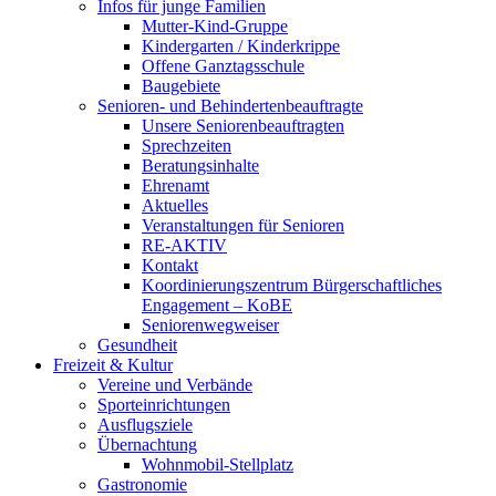
Infos für junge Familien
Mutter-Kind-Gruppe
Kindergarten / Kinderkrippe
Offene Ganztagsschule
Baugebiete
Senioren- und Behindertenbeauftragte
Unsere Seniorenbeauftragten
Sprechzeiten
Beratungsinhalte
Ehrenamt
Aktuelles
Veranstaltungen für Senioren
RE-AKTIV
Kontakt
Koordinierungszentrum Bürgerschaftliches
Engagement – KoBE
Seniorenwegweiser
Gesundheit
Freizeit & Kultur
Vereine und Verbände
Sporteinrichtungen
Ausflugsziele
Übernachtung
Wohnmobil-Stellplatz
Gastronomie