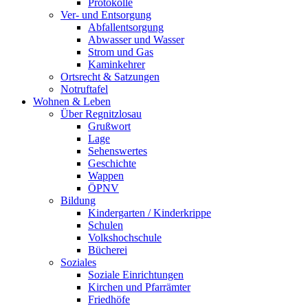
Protokolle
Ver- und Entsorgung
Abfallentsorgung
Abwasser und Wasser
Strom und Gas
Kaminkehrer
Ortsrecht & Satzungen
Notruftafel
Wohnen & Leben
Über Regnitzlosau
Grußwort
Lage
Sehenswertes
Geschichte
Wappen
ÖPNV
Bildung
Kindergarten / Kinderkrippe
Schulen
Volkshochschule
Bücherei
Soziales
Soziale Einrichtungen
Kirchen und Pfarrämter
Friedhöfe