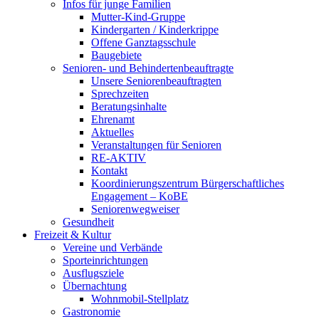
Infos für junge Familien
Mutter-Kind-Gruppe
Kindergarten / Kinderkrippe
Offene Ganztagsschule
Baugebiete
Senioren- und Behindertenbeauftragte
Unsere Seniorenbeauftragten
Sprechzeiten
Beratungsinhalte
Ehrenamt
Aktuelles
Veranstaltungen für Senioren
RE-AKTIV
Kontakt
Koordinierungszentrum Bürgerschaftliches
Engagement – KoBE
Seniorenwegweiser
Gesundheit
Freizeit & Kultur
Vereine und Verbände
Sporteinrichtungen
Ausflugsziele
Übernachtung
Wohnmobil-Stellplatz
Gastronomie