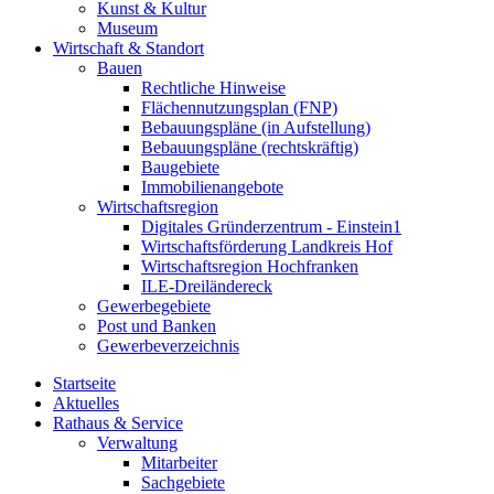
Kunst & Kultur
Museum
Wirtschaft & Standort
Bauen
Rechtliche Hinweise
Flächennutzungsplan (FNP)
Bebauungspläne (in Aufstellung)
Bebauungspläne (rechtskräftig)
Baugebiete
Immobilienangebote
Wirtschaftsregion
Digitales Gründerzentrum - Einstein1
Wirtschaftsförderung Landkreis Hof
Wirtschaftsregion Hochfranken
ILE-Dreiländereck
Gewerbegebiete
Post und Banken
Gewerbeverzeichnis
Startseite
Aktuelles
Rathaus & Service
Verwaltung
Mitarbeiter
Sachgebiete