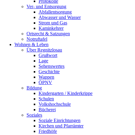
Protokolle
Ver- und Entsorgung
Abfallentsorgung
Abwasser und Wasser
Strom und Gas
Kaminkehrer
Ortsrecht & Satzungen
Notruftafel
Wohnen & Leben
Über Regnitzlosau
Grußwort
Lage
Sehenswertes
Geschichte
Wappen
ÖPNV
Bildung
Kindergarten / Kinderkrippe
Schulen
Volkshochschule
Bücherei
Soziales
Soziale Einrichtungen
Kirchen und Pfarrämter
Friedhöfe