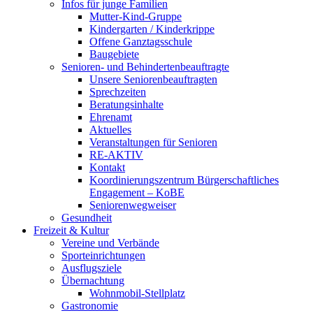
Infos für junge Familien
Mutter-Kind-Gruppe
Kindergarten / Kinderkrippe
Offene Ganztagsschule
Baugebiete
Senioren- und Behindertenbeauftragte
Unsere Seniorenbeauftragten
Sprechzeiten
Beratungsinhalte
Ehrenamt
Aktuelles
Veranstaltungen für Senioren
RE-AKTIV
Kontakt
Koordinierungszentrum Bürgerschaftliches
Engagement – KoBE
Seniorenwegweiser
Gesundheit
Freizeit & Kultur
Vereine und Verbände
Sporteinrichtungen
Ausflugsziele
Übernachtung
Wohnmobil-Stellplatz
Gastronomie