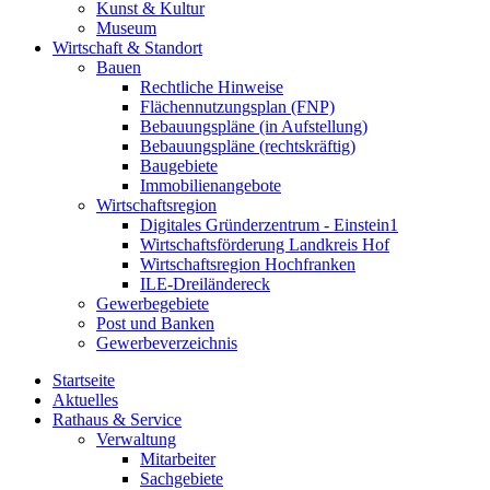
Kunst & Kultur
Museum
Wirtschaft & Standort
Bauen
Rechtliche Hinweise
Flächennutzungsplan (FNP)
Bebauungspläne (in Aufstellung)
Bebauungspläne (rechtskräftig)
Baugebiete
Immobilienangebote
Wirtschaftsregion
Digitales Gründerzentrum - Einstein1
Wirtschaftsförderung Landkreis Hof
Wirtschaftsregion Hochfranken
ILE-Dreiländereck
Gewerbegebiete
Post und Banken
Gewerbeverzeichnis
Startseite
Aktuelles
Rathaus & Service
Verwaltung
Mitarbeiter
Sachgebiete