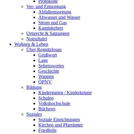
Protokolle
Ver- und Entsorgung
Abfallentsorgung
Abwasser und Wasser
Strom und Gas
Kaminkehrer
Ortsrecht & Satzungen
Notruftafel
Wohnen & Leben
Über Regnitzlosau
Grußwort
Lage
Sehenswertes
Geschichte
Wappen
ÖPNV
Bildung
Kindergarten / Kinderkrippe
Schulen
Volkshochschule
Bücherei
Soziales
Soziale Einrichtungen
Kirchen und Pfarrämter
Friedhöfe