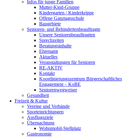
Infos für junge Familien
Mutter-Kind-Gruppe
Kindergarten / Kinderkrippe
Offene Ganztagsschule
Baugebiete
Senioren- und Behindertenbeauftragte
Unsere Seniorenbeauftragten
Sprechzeiten
Beratungsinhalte
Ehrenamt
Aktuelles
Veranstaltungen für Senioren
RE-AKTIV
Kontakt
Koordinierungszentrum Bürgerschaftliches
Engagement – KoBE
Seniorenwegweiser
Gesundheit
Freizeit & Kultur
Vereine und Verbände
Sporteinrichtungen
Ausflugsziele
Übernachtung
Wohnmobil-Stellplatz
Gastronomie