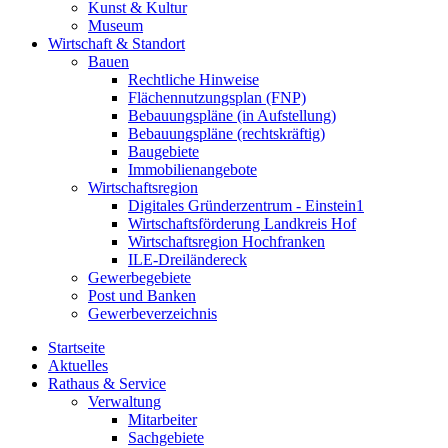
Kunst & Kultur
Museum
Wirtschaft & Standort
Bauen
Rechtliche Hinweise
Flächennutzungsplan (FNP)
Bebauungspläne (in Aufstellung)
Bebauungspläne (rechtskräftig)
Baugebiete
Immobilienangebote
Wirtschaftsregion
Digitales Gründerzentrum - Einstein1
Wirtschaftsförderung Landkreis Hof
Wirtschaftsregion Hochfranken
ILE-Dreiländereck
Gewerbegebiete
Post und Banken
Gewerbeverzeichnis
Startseite
Aktuelles
Rathaus & Service
Verwaltung
Mitarbeiter
Sachgebiete