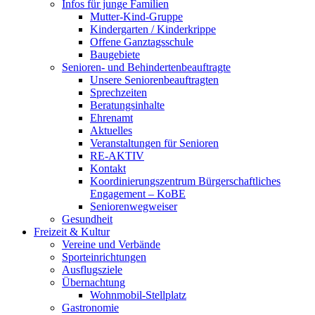
Infos für junge Familien
Mutter-Kind-Gruppe
Kindergarten / Kinderkrippe
Offene Ganztagsschule
Baugebiete
Senioren- und Behindertenbeauftragte
Unsere Seniorenbeauftragten
Sprechzeiten
Beratungsinhalte
Ehrenamt
Aktuelles
Veranstaltungen für Senioren
RE-AKTIV
Kontakt
Koordinierungszentrum Bürgerschaftliches
Engagement – KoBE
Seniorenwegweiser
Gesundheit
Freizeit & Kultur
Vereine und Verbände
Sporteinrichtungen
Ausflugsziele
Übernachtung
Wohnmobil-Stellplatz
Gastronomie