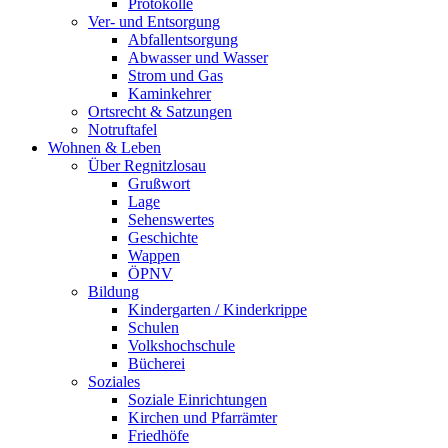
Protokolle
Ver- und Entsorgung
Abfallentsorgung
Abwasser und Wasser
Strom und Gas
Kaminkehrer
Ortsrecht & Satzungen
Notruftafel
Wohnen & Leben
Über Regnitzlosau
Grußwort
Lage
Sehenswertes
Geschichte
Wappen
ÖPNV
Bildung
Kindergarten / Kinderkrippe
Schulen
Volkshochschule
Bücherei
Soziales
Soziale Einrichtungen
Kirchen und Pfarrämter
Friedhöfe