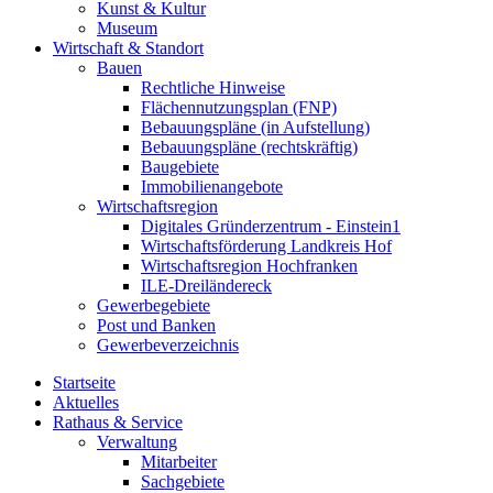
Kunst & Kultur
Museum
Wirtschaft & Standort
Bauen
Rechtliche Hinweise
Flächennutzungsplan (FNP)
Bebauungspläne (in Aufstellung)
Bebauungspläne (rechtskräftig)
Baugebiete
Immobilienangebote
Wirtschaftsregion
Digitales Gründerzentrum - Einstein1
Wirtschaftsförderung Landkreis Hof
Wirtschaftsregion Hochfranken
ILE-Dreiländereck
Gewerbegebiete
Post und Banken
Gewerbeverzeichnis
Startseite
Aktuelles
Rathaus & Service
Verwaltung
Mitarbeiter
Sachgebiete