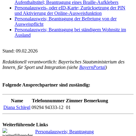
Aufenthaltstitel; Beantragung eines Braille-Aufklebers
Personalausweis- oder eID-Karte; Zurücksetzung der PIN
und Aktivierung der Online-Ausweisfunktion
Personalausweis; Beantragung der Befreiung von der
Ausweispflicht
Personalausweis; Beantragung bei ständigem Wohnsitz im
Ausland
Stand: 09.02.2026
Redaktionell verantwortlich: Bayerisches Staatsministerium des
Innern, für Sport und Integration (siehe
BayernPortal
)
Folgende Ansprechpartner sind zuständig:
Name
Telefonnummer
Zimmer
Bemerkung
Diana Schlegl
09294 94333-12
01
Weiterführende Links
Personalausweis; Beantragung