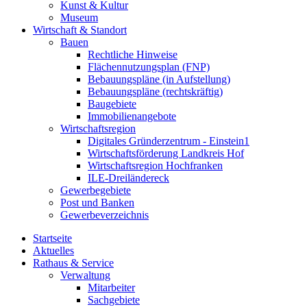
Kunst & Kultur
Museum
Wirtschaft & Standort
Bauen
Rechtliche Hinweise
Flächennutzungsplan (FNP)
Bebauungspläne (in Aufstellung)
Bebauungspläne (rechtskräftig)
Baugebiete
Immobilienangebote
Wirtschaftsregion
Digitales Gründerzentrum - Einstein1
Wirtschaftsförderung Landkreis Hof
Wirtschaftsregion Hochfranken
ILE-Dreiländereck
Gewerbegebiete
Post und Banken
Gewerbeverzeichnis
Startseite
Aktuelles
Rathaus & Service
Verwaltung
Mitarbeiter
Sachgebiete