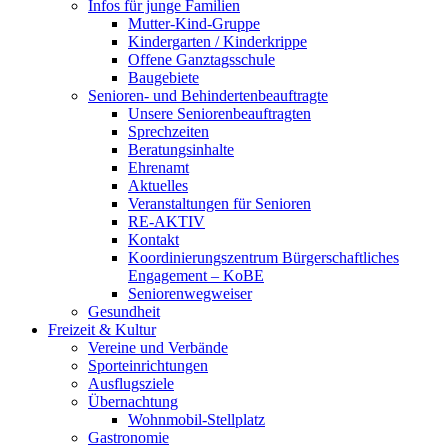
Infos für junge Familien
Mutter-Kind-Gruppe
Kindergarten / Kinderkrippe
Offene Ganztagsschule
Baugebiete
Senioren- und Behindertenbeauftragte
Unsere Seniorenbeauftragten
Sprechzeiten
Beratungsinhalte
Ehrenamt
Aktuelles
Veranstaltungen für Senioren
RE-AKTIV
Kontakt
Koordinierungszentrum Bürgerschaftliches
Engagement – KoBE
Seniorenwegweiser
Gesundheit
Freizeit & Kultur
Vereine und Verbände
Sporteinrichtungen
Ausflugsziele
Übernachtung
Wohnmobil-Stellplatz
Gastronomie