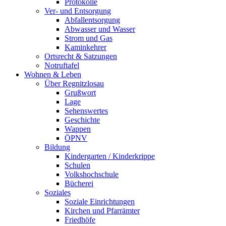
Protokolle
Ver- und Entsorgung
Abfallentsorgung
Abwasser und Wasser
Strom und Gas
Kaminkehrer
Ortsrecht & Satzungen
Notruftafel
Wohnen & Leben
Über Regnitzlosau
Grußwort
Lage
Sehenswertes
Geschichte
Wappen
ÖPNV
Bildung
Kindergarten / Kinderkrippe
Schulen
Volkshochschule
Bücherei
Soziales
Soziale Einrichtungen
Kirchen und Pfarrämter
Friedhöfe