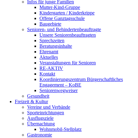
Infos für junge Familien
Mutter-Kind-Gruppe
Kindergarten / Kinderkrippe
Offene Ganztagsschule
Baugebiete
Senioren- und Behindertenbeauftragte
Unsere Seniorenbeauftragten
Sprechzeiten
Beratungsinhalte
Ehrenamt
Aktuelles
Veranstaltungen für Senioren
RE-AKTIV
Kontakt
Koordinierungszentrum Bürgerschaftliches
Engagement – KoBE
Seniorenwegweiser
Gesundheit
Freizeit & Kultur
Vereine und Verbände
Sporteinrichtungen
Ausflugsziele
Übernachtung
Wohnmobil-Stellplatz
Gastronomie