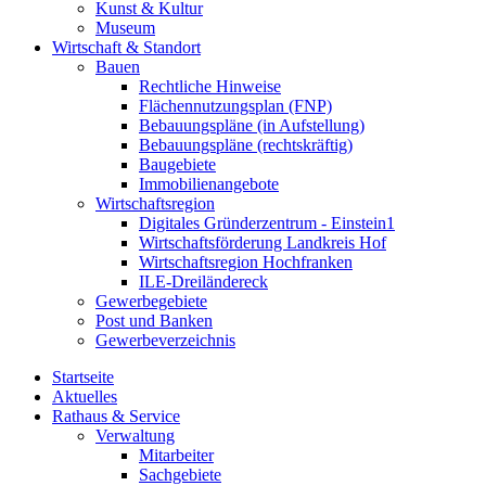
Kunst & Kultur
Museum
Wirtschaft & Standort
Bauen
Rechtliche Hinweise
Flächennutzungsplan (FNP)
Bebauungspläne (in Aufstellung)
Bebauungspläne (rechtskräftig)
Baugebiete
Immobilienangebote
Wirtschaftsregion
Digitales Gründerzentrum - Einstein1
Wirtschaftsförderung Landkreis Hof
Wirtschaftsregion Hochfranken
ILE-Dreiländereck
Gewerbegebiete
Post und Banken
Gewerbeverzeichnis
Startseite
Aktuelles
Rathaus & Service
Verwaltung
Mitarbeiter
Sachgebiete