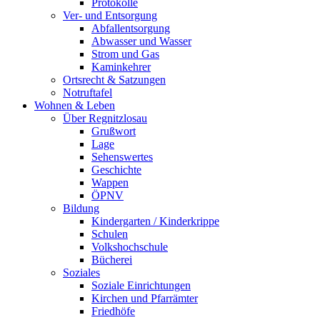
Protokolle
Ver- und Entsorgung
Abfallentsorgung
Abwasser und Wasser
Strom und Gas
Kaminkehrer
Ortsrecht & Satzungen
Notruftafel
Wohnen & Leben
Über Regnitzlosau
Grußwort
Lage
Sehenswertes
Geschichte
Wappen
ÖPNV
Bildung
Kindergarten / Kinderkrippe
Schulen
Volkshochschule
Bücherei
Soziales
Soziale Einrichtungen
Kirchen und Pfarrämter
Friedhöfe