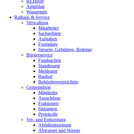
REHport
Amtsblatt
Wasserinfo
Rathaus & Service
Verwaltung
Mitarbeiter
Sachgebiete
Aufgaben
Formulare
Steuern, Gebühren, Beiträge
Bürgerservice
Fundsachen
Standesamt
Meldeamt
Bauhof
Behördenverzeichnis
Gemeinderat
Mitglieder
Ausschüsse
Fraktionen
Sitzungen
Protokolle
Ver- und Entsorgung
Abfallentsorgung
Abwasser und Wasser