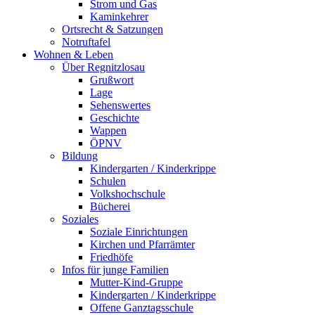
Strom und Gas
Kaminkehrer
Ortsrecht & Satzungen
Notruftafel
Wohnen & Leben
Über Regnitzlosau
Grußwort
Lage
Sehenswertes
Geschichte
Wappen
ÖPNV
Bildung
Kindergarten / Kinderkrippe
Schulen
Volkshochschule
Bücherei
Soziales
Soziale Einrichtungen
Kirchen und Pfarrämter
Friedhöfe
Infos für junge Familien
Mutter-Kind-Gruppe
Kindergarten / Kinderkrippe
Offene Ganztagsschule