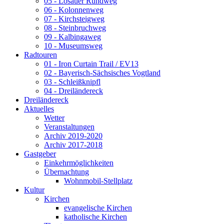
05 - Losauer Rundweg
06 - Kolonnenweg
07 - Kirchsteigweg
08 - Steinbruchweg
09 - Kalbingaweg
10 - Museumsweg
Radtouren
01 - Iron Curtain Trail / EV13
02 - Bayerisch-Sächsisches Vogtland
03 - Schleißknipfl
04 - Dreiländereck
Dreiländereck
Aktuelles
Wetter
Veranstaltungen
Archiv 2019-2020
Archiv 2017-2018
Gastgeber
Einkehrmöglichkeiten
Übernachtung
Wohnmobil-Stellplatz
Kultur
Kirchen
evangelische Kirchen
katholische Kirchen