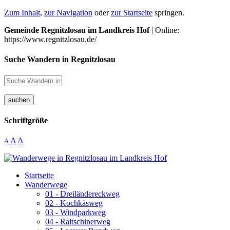
Zum Inhalt
,
zur Navigation
oder
zur Startseite
springen.
Gemeinde Regnitzlosau im Landkreis Hof
| Online:
https://www.regnitzlosau.de/
Suche Wandern in Regnitzlosau
suchen
Schriftgröße
A
A
A
Startseite
Wanderwege
01 - Dreiländereckweg
02 - Kochkäsweg
03 - Windparkweg
04 - Raitschinerweg