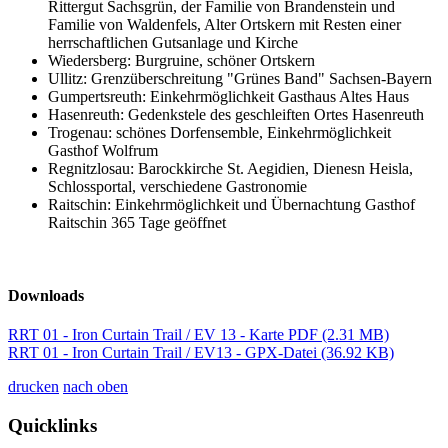
Rittergut Sachsgrün, der Familie von Brandenstein und
Familie von Waldenfels, Alter Ortskern mit Resten einer
herrschaftlichen Gutsanlage und Kirche
Wiedersberg: Burgruine, schöner Ortskern
Ullitz: Grenzüberschreitung "Grünes Band" Sachsen-Bayern
Gumpertsreuth: Einkehrmöglichkeit Gasthaus Altes Haus
Hasenreuth: Gedenkstele des geschleiften Ortes Hasenreuth
Trogenau: schönes Dorfensemble, Einkehrmöglichkeit
Gasthof Wolfrum
Regnitzlosau: Barockkirche St. Aegidien, Dienesn Heisla,
Schlossportal, verschiedene Gastronomie
Raitschin: Einkehrmöglichkeit und Übernachtung Gasthof
Raitschin 365 Tage geöffnet
Downloads
RRT 01 - Iron Curtain Trail / EV 13 - Karte PDF
(2.31 MB)
RRT 01 - Iron Curtain Trail / EV13 - GPX-Datei
(36.92 KB)
drucken
nach oben
Quicklinks