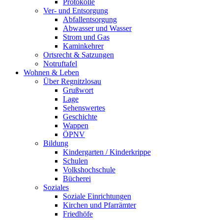
Protokolle
Ver- und Entsorgung
Abfallentsorgung
Abwasser und Wasser
Strom und Gas
Kaminkehrer
Ortsrecht & Satzungen
Notruftafel
Wohnen & Leben
Über Regnitzlosau
Grußwort
Lage
Sehenswertes
Geschichte
Wappen
ÖPNV
Bildung
Kindergarten / Kinderkrippe
Schulen
Volkshochschule
Bücherei
Soziales
Soziale Einrichtungen
Kirchen und Pfarrämter
Friedhöfe