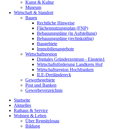
Kunst & Kultur
Museum
Wirtschaft & Standort
Bauen
Rechtliche Hinweise
Flächennutzungsplan (FNP)
Bebauungspläne (in Aufstellung)
Bebauungspläne (rechtskräftig)
Baugebiete
Immobilienangebote
Wirtschaftsregion
Digitales Gründerzentrum - Einstein1
Wirtschaftsförderung Landkreis Hof
Wirtschaftsregion Hochfranken
ILE-Dreiländereck
Gewerbegebiete
Post und Banken
Gewerbeverzeichnis
Startseite
Aktuelles
Rathaus & Service
Wohnen & Leben
Über Regnitzlosau
Bildung