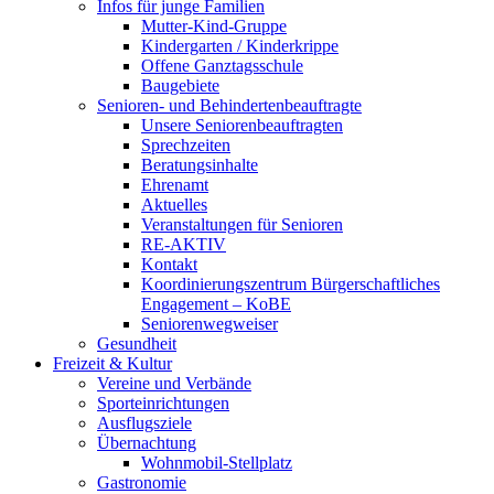
Infos für junge Familien
Mutter-Kind-Gruppe
Kindergarten / Kinderkrippe
Offene Ganztagsschule
Baugebiete
Senioren- und Behindertenbeauftragte
Unsere Seniorenbeauftragten
Sprechzeiten
Beratungsinhalte
Ehrenamt
Aktuelles
Veranstaltungen für Senioren
RE-AKTIV
Kontakt
Koordinierungszentrum Bürgerschaftliches
Engagement – KoBE
Seniorenwegweiser
Gesundheit
Freizeit & Kultur
Vereine und Verbände
Sporteinrichtungen
Ausflugsziele
Übernachtung
Wohnmobil-Stellplatz
Gastronomie